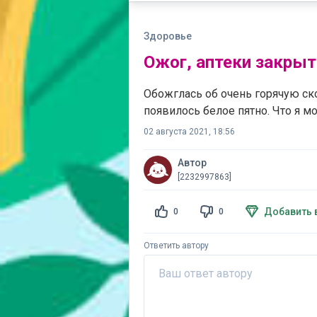
Здоровье
Ожог, аптеки закрыт
Обожглась об очень горячую ско
появилось белое пятно. Что я м
02 августа 2021, 18:56
Автор
[2232997863]
Добавить 
0
0
Ответить автору