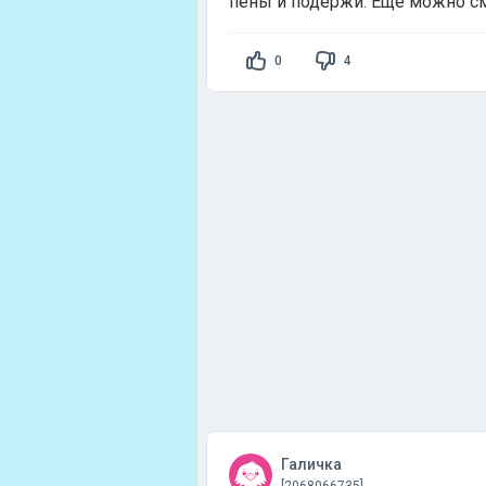
пены и подержи. Еще можно см
0
4
Галичка