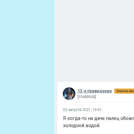
13-е привидение
Знаток жи
[15430535]
02 августа 2021, 19:01
Я когда-то на даче палец обожг
холодной водой.