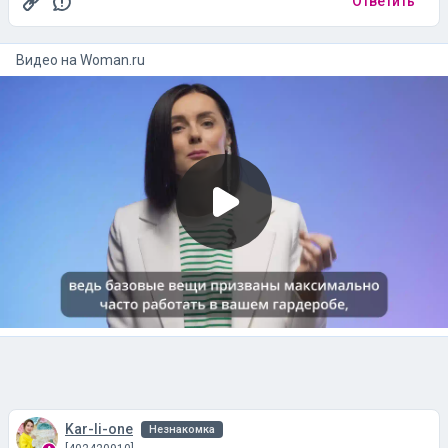
Ответить
Видео на
woman.ru
Kar-li-one
Незнакомка