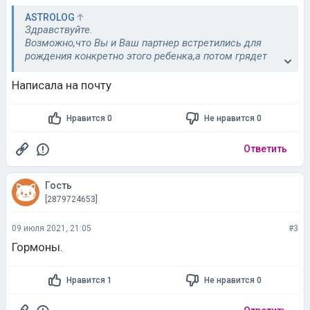
ASTROLOG
Здравствуйте.
Возможно,что Вы и Ваш партнер встретились для
рождения конкретно этого ребенка,а потом грядет
неминуемое расставание,поскольку задачи
выполнены.
Написала на почту
Это нужно по синастрии анализировать.
Возникнет желание разобраться-пишите на почту,она
Нравится 0
Не нравится 0
есть в профиле.
Ответить
Гость
[2879724653]
09 июля 2021, 21:05
#3
Гормоны.
Нравится 1
Не нравится 0