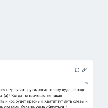
#5
 не/xe/p сувать руки/ноги/ голову куда не надо .
т(а) ! Когда ты плачешь, ты такая
ть и нос будет красный. Хватит тут лить слезы и
шь слезами, будешь сама убираться. "