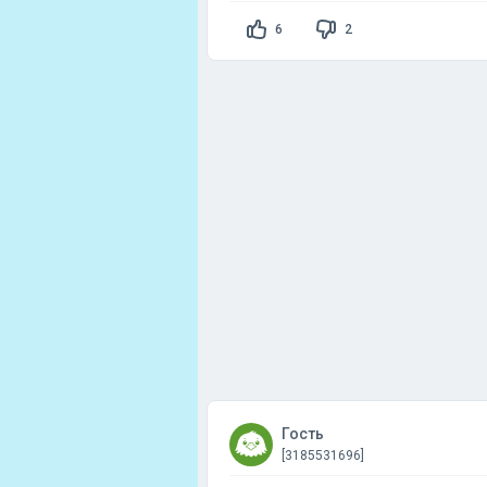
6
2
Гость
[3185531696]