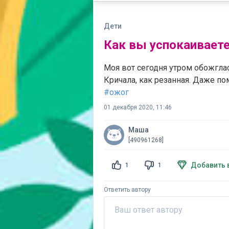
Дети
Как вы успокаиваете
Моя вот сегодня утром обожглась
Кричала, как резанная. Даже по
#ожог
01 декабря 2020, 11:46
Маша
[490961268]
Добавить 
1
1
Ответить автору