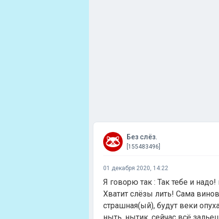
Без слёз.
[155483496]
01 декабря 2020, 14:22
Я говорю так : Так тебе и надо!
Хватит слёзы лить! Сама винова
страшная(ый), будут веки опуха
ныть, нытик, сейчас всё залье