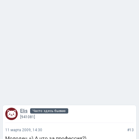
Elis
Часто здесь бываю
[941081]
11 марта 2009, 14:30
#13
Молодец =) А что за профессия?)