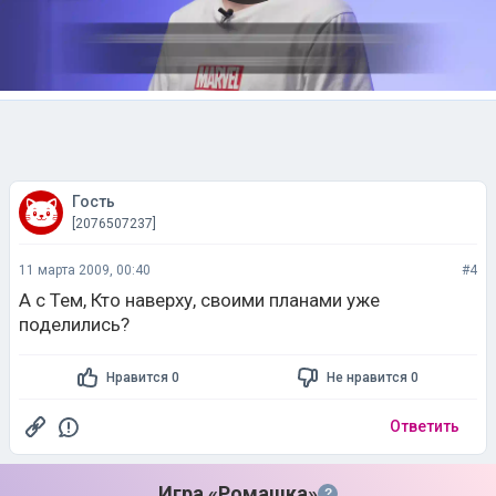
Гость
[2076507237]
11 марта 2009, 00:40
#4
А с Тем, Кто наверху, своими планами уже
поделились?
Нравится 0
Не нравится 0
Ответить
Игра «Ромашка»
?