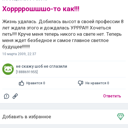
Хоррррошшшо-то как!!!
Жизнь удалась. Добилась высот в своей профессии 8
лет ждала этого и дождалась УРРРА!!! Хочеться
петь!!!! Круче меня теперь никого на свете нет. Теперь
меня ждет безбедное и самое главное светлое
будущее!!!!!!!
10 марта 2009, 22:37
не скажу шоб не сглазили
[1888691955]
Нравится 0
Не нравится 0
Ответить
Добавить в избранное
Тема в избранном