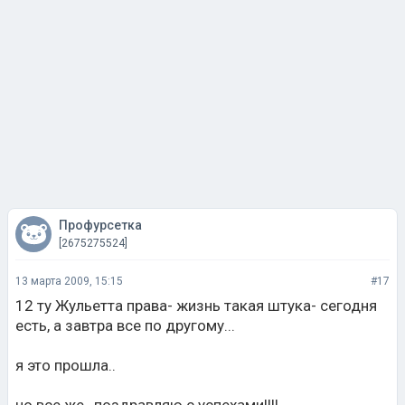
Профурсетка
[2675275524]
13 марта 2009, 15:15
#17
12 ту Жульетта права- жизнь такая штука- сегодня
есть, а завтра все по другому...
я это прошла..
но все же , поздравляю с успехами!!!!