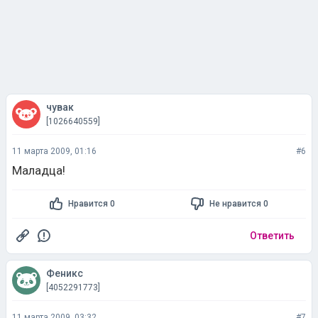
чувак
[1026640559]
11 марта 2009, 01:16
#6
Маладца!
Нравится 0
Не нравится 0
Ответить
Феникс
[4052291773]
11 марта 2009, 03:32
#7