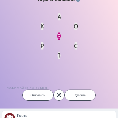
А
К
О
Статус
Мин. кол-во очков
Б
Р
С
Т
НАЖИМАЙТЕ НА БУКВЫ
Отправить
Удалить
Гость