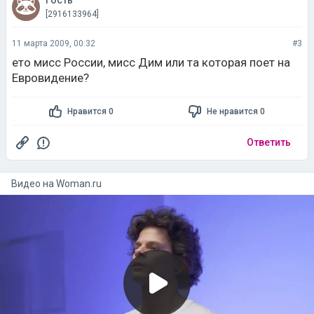
Гость
[2916133964]
11 марта 2009, 00:32
#3
ето мисс России, мисс Дим или та которая поет на
Евровидение?
Нравится 0
Не нравится 0
Ответить
Видео на
woman.ru