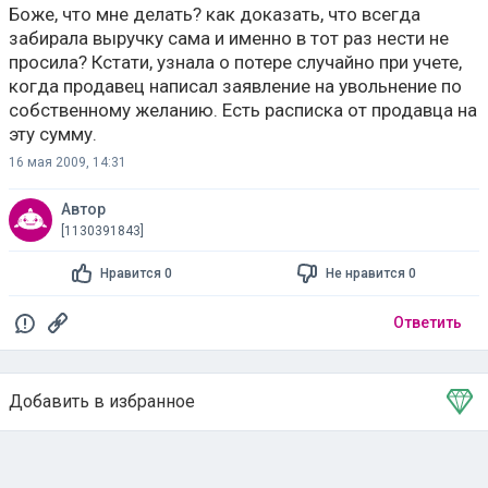
Боже, что мне делать? как доказать, что всегда
забирала выручку сама и именно в тот раз нести не
просила? Кстати, узнала о потере случайно при учете,
когда продавец написал заявление на увольнение по
собственному желанию. Есть расписка от продавца на
эту сумму.
16 мая 2009, 14:31
Автор
[1130391843]
Нравится 0
Не нравится 0
Ответить
Добавить в избранное
Тема в избранном