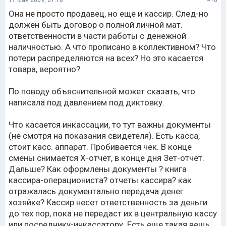
17 мая 2009, 01:18
#10
Она не просто продавец, но еще и кассир. След-но
должен быть договор о полной личной мат.
ответственности в части работы с денежной
наличностью. А что прописано в коллективном? Что
потери распределяются на всех? Но это касается
товара, вероятно?
По поводу объяснительной может сказать, что
написала под давлением под диктовку.
Что касается инкассации, то тут важны документы
(не смотря на показания свидетеля). Есть касса,
стоит касс. аппарат. Пробивается чек. В конце
смены снимается Х-отчет, в конце дня Зет-отчет.
Дальше? Как оформлены документы ? книга
кассира-операциониста? отчеты кассира? как
отражалась документально передача денег
хозяйке? Кассир несет ответственность за деньги
до тех пор, пока не передаст их в центральную кассу
или посреднику-инкассатору. Есть еще такая вещь