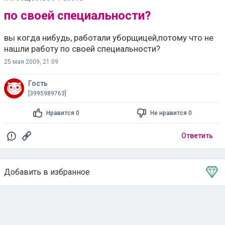
по своей специальности?
вы когда нибудь, работали уборщицей,потому что не
нашли работу по своей специальности?
25 мая 2009, 21:09
Гость
[3995989763]
Нравится 0
Не нравится 0
Ответить
Добавить в избранное
Тема в избранном