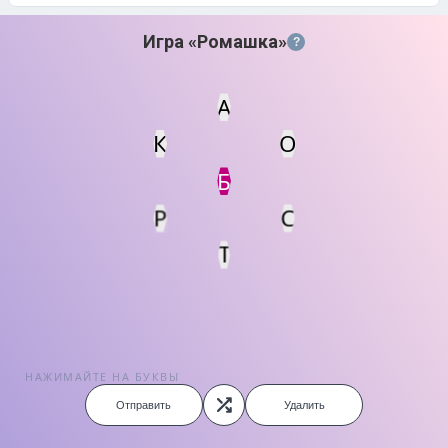
Игра «Ромашка»
?
А
К
О
Статус
Мин. кол-во очков
Б
Р
С
Т
НАЖИМАЙТЕ НА БУКВЫ
Отправить
Удалить