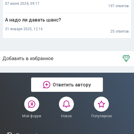
07 июля 2024, 09:17
197 ответов
А надо ли давать шанс?
21 января 2025, 12:16
25 ответов
Добавить в избранное
Тема в избранном
Ответить автору
Мой форум
Новое
Популярное