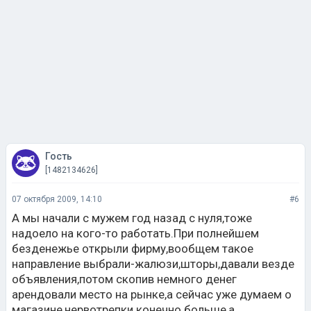
Гость
[1482134626]
07 октября 2009, 14:10
#6
А мы начали с мужем год назад с нуля,тоже
надоело на кого-то работать.При полнейшем
безденежье открыли фирму,вообщем такое
направление выбрали-жалюзи,шторы,давали везде
объявления,потом скопив немного денег
арендовали место на рынке,а сейчас уже думаем о
магазине,нервотрепки конечно больше,а