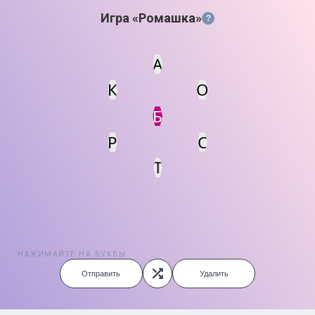
Игра «Ромашка»
?
А
К
О
Статус
Мин. кол-во очков
Б
Р
С
Т
НАЖИМАЙТЕ НА БУКВЫ
Отправить
Удалить