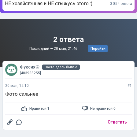
НЕ хозяйстенная и НЕ стыжусь этого :)
3 854 ответа
2 ответа
Последний —
20 мая, 21:46
Перейти
Фуксия🌸
Часто здесь бываю
[403938255]
20 мая, 12:10
#1
Фото сильнее
Нравится 1
Не нравится 0
Ответить