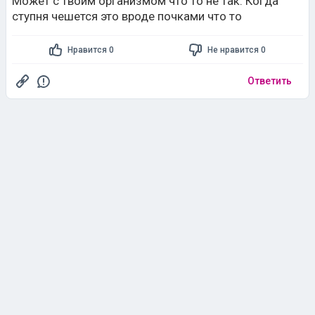
Может с твоим организмом что то не так. Когда
ступня чешется это вроде почками что то
Нравится 0
Не нравится 0
Ответить