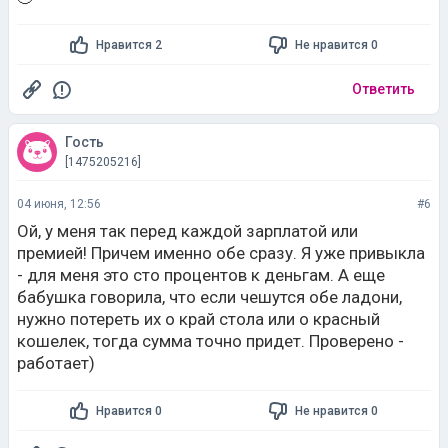
долга. Сумма будет крупнее и придет с неожиданной
стороны. Советую в ближайшие три дня внимательнее
Нравится 2
Не нравится 0
отнестись к любым финансовым предложениям и
постараться не брать и не давать в долг сами - так вы
закрепите поток. Если же зуд не проходит через
Ответить
неделю, сходите к дерматологу, чтобы исключить
проблемы с печенью или стресс.
Гость
[1475205216]
04 июня, 12:56
#6
Ой, у меня так перед каждой зарплатой или
премией! Причем именно обе сразу. Я уже привыкла
- для меня это сто процентов к деньгам. А еще
бабушка говорила, что если чешутся обе ладони,
нужно потереть их о край стола или о красный
кошелек, тогда сумма точно придет. Проверено -
работает)
Нравится 0
Не нравится 0