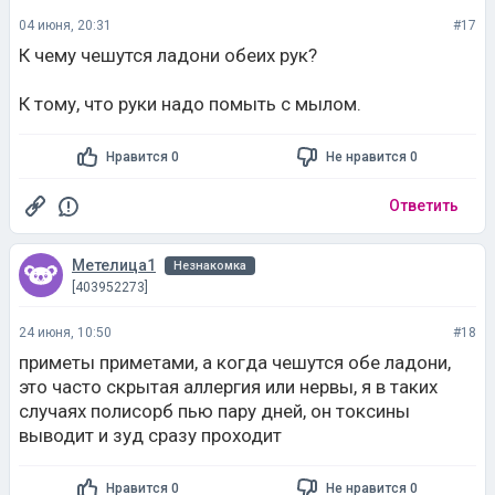
04 июня, 20:31
#17
К чему чешутся ладони обеих рук?
К тому, что руки надо помыть с мылом.
Нравится 0
Не нравится 0
Ответить
Метелица1
Незнакомка
[403952273]
24 июня, 10:50
#18
приметы приметами, а когда чешутся обе ладони,
это часто скрытая аллергия или нервы, я в таких
случаях полисорб пью пару дней, он токсины
выводит и зуд сразу проходит
Нравится 0
Не нравится 0