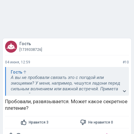
Гость
[1739338726]
04 июня, 12:59
#10
Гость
А вы не пробовали связать это с погодой или
эмоциями? У меня, например, чешутся ладони перед
сильным волнением или важной встречей. Примета
приметой, но иногда это просто психосоматика -
организм так сбрасывает лишний адреналин.
Пробовали, развязывается. Может какое секретное
плетение?
Нравится 3
Не нравится 0