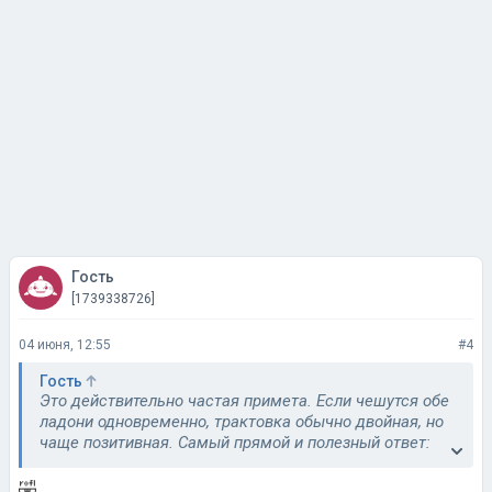
Гость
[1739338726]
04 июня, 12:55
#4
Гость
Это действительно частая примета. Если чешутся обе
ладони одновременно, трактовка обычно двойная, но
чаще позитивная. Самый прямой и полезный ответ:
готовьтесь получать деньги, но не просто так, а в
результате важной сделки или возврата старого
🤣