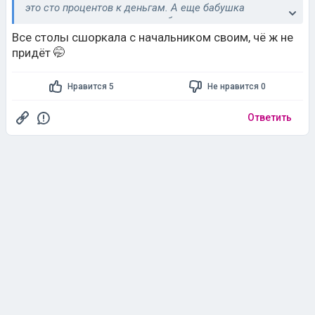
это сто процентов к деньгам. А еще бабушка
говорила, что если чешутся обе ладони, нужно
потереть их о край стола или о красный кошелек,
Все столы сшоркала с начальником своим, чё ж не
тогда сумма точно придет. Проверено - работает)
придёт 🤭
Нравится 5
Не нравится 0
Ответить