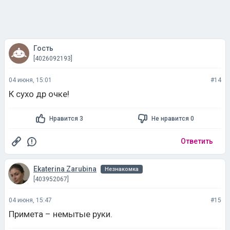
Гость
[4026092193]
04 июня, 15:01
#14
К сухо др очке!
Нравится 3
Не нравится 0
Ответить
Ekaterina Zarubina
Незнакомка
[403952067]
04 июня, 15:47
#15
Примета – немытые руки.