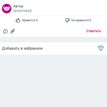
Автор
[4160975832]
Нравится 0
Не нравится 0
Ответить
Добавить в избранное
Тема в избранном