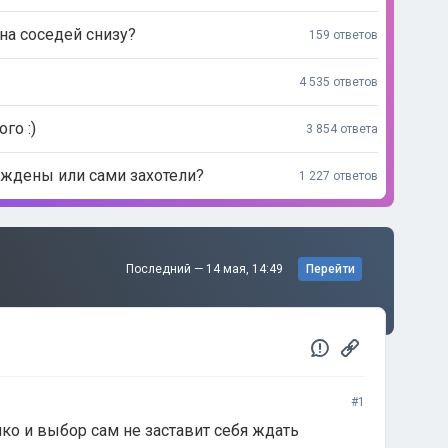
на соседей снизу?
159 ответов
4 535 ответов
го :)
3 854 ответа
дены или сами захотели?
1 227 ответов
Последний —
14 мая, 14:49
Перейти
#1
шко и выбор сам не заставит себя ждать