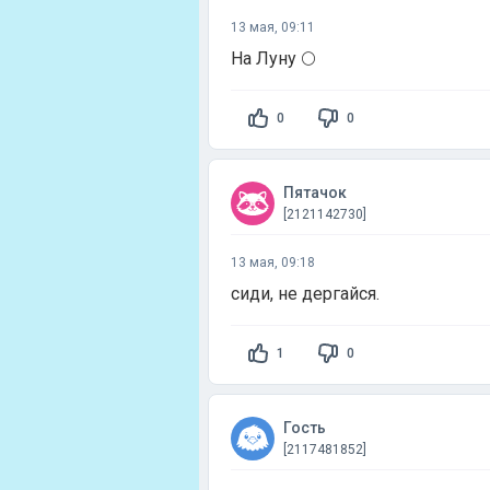
13 мая, 09:11
На Луну 🌕
0
0
Пятачок
[2121142730]
13 мая, 09:18
сиди, не дергайся.
1
0
Гость
[2117481852]