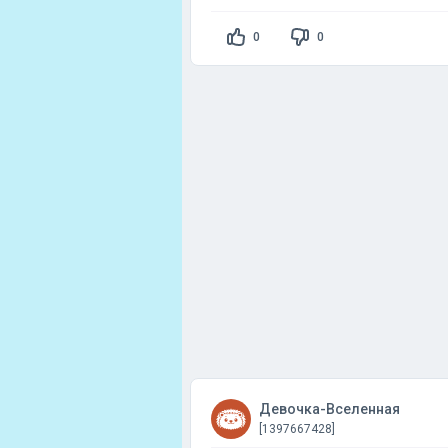
0
0
Девочка-Вселенная
[1397667428]