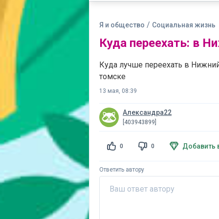
/
Я и общество
Социальная жизнь
Куда переехать: в Н
Куда лучше переехать в Нижни
томске
13 мая, 08:39
Александра22
[403943899]
Добавить 
0
0
Ответить автору