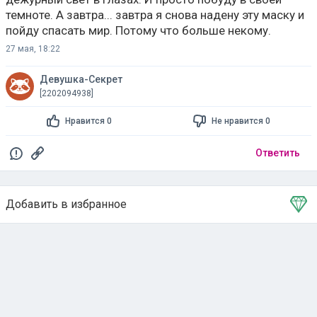
темноте. А завтра... завтра я снова надену эту маску и
пойду спасать мир. Потому что больше некому.
27 мая, 18:22
Девушка-Секрет
[2202094938]
Нравится 0
Не нравится 0
Ответить
Добавить в избранное
Тема в избранном