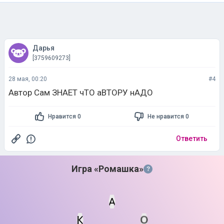
Дарья
[3759609273]
28 мая, 00:20
#4
Автор Сам ЗНАЕТ чТО аВТОРУ нАДО
Нравится 0
Не нравится 0
Ответить
Игра «Ромашка»
?
А
К
О
Статус
Мин. кол-во очков