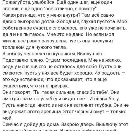
Пожалуйста, улыбайся. Ещё один шаг, ещё один
звонок, ещё одно "всё отлично, я помогу".
Какая разница, что у меня внутри? Там всё равно
давно выгорело дотла. Холодная, глухая пустота. Моё
собственное счастье сломалось, его уже не починить,
да я и не пытаюсь. Мне это не дано. Но если моя
жизнь всё равно разрушена, пусть она послужит
топливом для чужого тепла.
Я соберу человека по кусочкам. Выслушаю.
Подставлю плечо. Отдам последнее. Мне не жалко,
ведь у меня ничего не осталось для себя. Пусть они
смеются, пусть у них всё будет хорошо. Их радость —
это единственное, что доказывает, что я ещё
существую, что я не призрак.
Они говорят: "Ты такая сильная, спасибо тебе". Они
смотрят на мою улыбку и видят свет. И слава богу.
Пусть никогда, никто из них не заглянет глубже. Они не
выдержат этого зрелища. Этот чёрный омут — только
мой.
Сейчас я дойду до дома. Закрою дверь. Выключу этот
дежурный свет в глазах. И просто побуду в своей