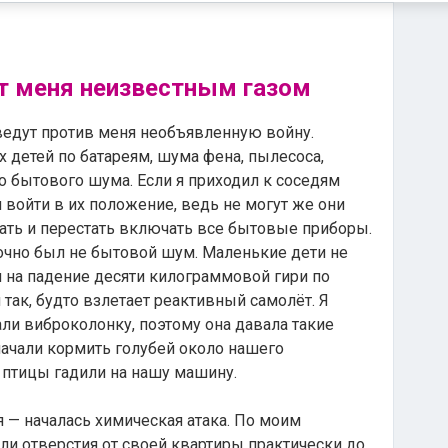
ят меня неизвестным газом
 ведут против меня необъявленную войну.
х детей по батареям, шума фена, пылесоса,
о бытового шума. Если я приходил к соседям
и войти в их положение, ведь не могут же они
ать и перестать включать все бытовые приборы.
 точно был не бытовой шум. Маленькие дети не
и на падение десяти килограммовой гири по
 так, будто взлетает реактивный самолёт. Я
ли виброколонку, поэтому она давала такие
начали кормить голубей около нашего
и птицы гадили на нашу машину.
я — началась химическая атака. По моим
ли отверстия от своей квартиры практически до