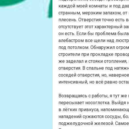
каждой моей комнаты и под да
странным, мерзким запахом, от 
плесень. Отверстия точно есть 
отсутствует этот характерный за
он есть. Если бы проблема была
алебастром все щели над люст
под потолком. Обнаружил огромн
строители при прокладке прово
же заделал и стояки отопления
отверстия. В спальне под натя
соседей отверстия, но, наверное,
интенсивный, но всё равно остал
Возвращаясь с работы, я тут же
пересыхает носоглотка. Выйдя 
в лёгких привкуса, напоминающ
нападений сужаются сосуды, бо
поджелудочной железой. Самое 