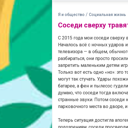
/
Я и общество
Социальная жизнь
Соседи сверху трав
С 2015 года мои соседи сверху
Началось всё с ночных ударов и
телевизора — в общем, обычног
разбираться, они просто просил
запретить маленьким детям игр
Только вот есть одно «но»: это
могут так стучать. Удары похож
батарее, а фен и пылесос гудели
думаю, что соседи тогда включа
странные звуки. Потом соседи 
парковочного места во дворе, 
Теперь ситуация достигла апоге
подозрениям, соседи просверли