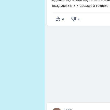
неадекватных соседей только 
3
0