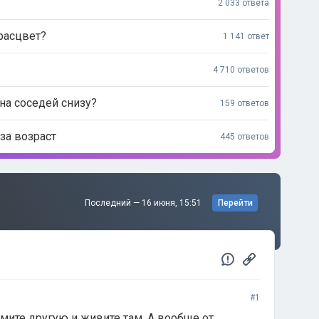
2 033 ответа
 расцвет?
1 141 ответ
4 710 ответов
на соседей снизу?
159 ответов
за возраст
445 ответов
Последний —
16 июня, 15:51
Перейти
#1
имите другую и живите там. А вообще от