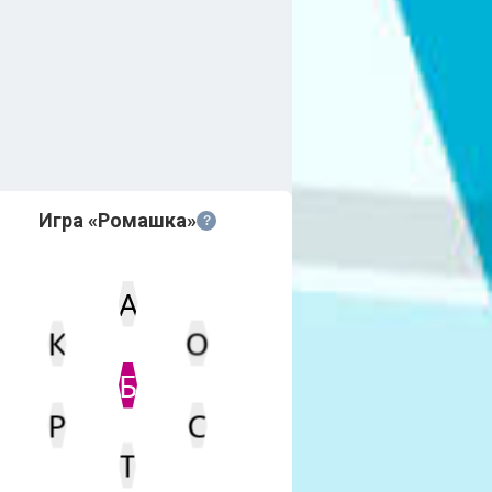
Игра «Ромашка»
?
А
О
К
Статус
Мин. кол-во очков
Б
Р
С
Т