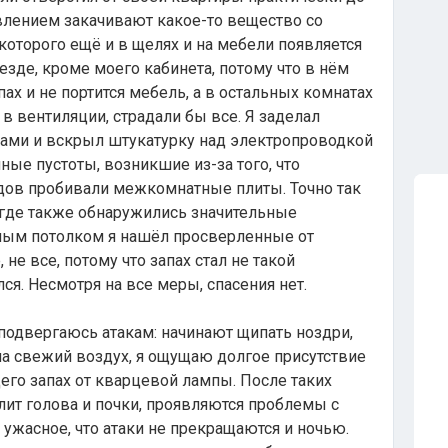
влением закачивают какое-то вещество со
которого ещё и в щелях и на мебели появляется
везде, кроме моего кабинета, потому что в нём
пах и не портится мебель, а в остальных комнатах
 в вентиляции, страдали бы все. Я заделал
рами и вскрыл штукатурку над электропроводкой
ые пустоты, возникшие из-за того, что
дов пробивали межкомнатные плиты. Точно так
, где также обнаружились значительные
жным потолком я нашёл просверленные от
 не все, потому что запах стал не такой
ся. Несмотря на все меры, спасения нет.
 подвергаюсь атакам: начинают щипать ноздри,
на свежий воздух, я ощущаю долгое присутствие
его запах от кварцевой лампы. После таких
лит голова и почки, проявляются проблемы с
ужасное, что атаки не прекращаются и ночью.