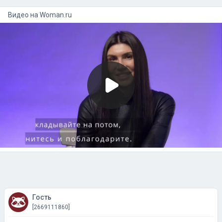
Видео на
woman.ru
Гость
[2669111860]