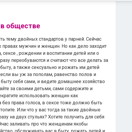
в обществе
ть тему двойных стандартов у парней. Сейчас
х правах мужчин и женщин. Но как дело заходит
 сексе , рождении и воспитании детей или о
азу переобуваются и считают что все делать за
 быту, а также сексуально и рожать им детей
если вы уж за пополам, равенство полов и
 быту себя сами, и ведите домашнее хозяйство
вайте за своими детьми, сами содержите и
рекратите использовать женщин как
 без права голоса, в сексе тоже должно быть
топите. Или что у вас тогда за такие двойные
азу на двух стульях? Хотите получить для себя
йчас заливать про что женщинам якобы
йство, обслуживать вас в быту, рожать детей и