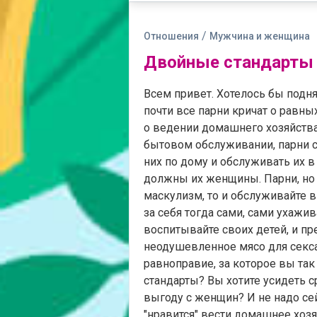
/
Отношения
Мужчина и женщина
Двойные стандарты 
Всем привет. Хотелось бы подня
почти все парни кричат о равны
о ведении домашнего хозяйства,
бытовом обслуживании, парни ср
них по дому и обслуживать их в
должны их женщины. Парни, но 
маскулизм, то и обслуживайте в
за себя тогда сами, сами ухажи
воспитывайте своих детей, и п
неодушевленное мясо для секса
равноправие, за которое вы так 
стандарты? Вы хотите усидеть ср
выгоду с женщин? И не надо се
"нравится" вести домашнее хозя