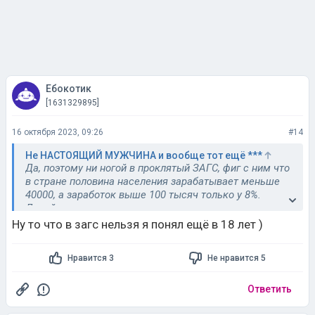
Ебокотик
[1631329895]
16 октября 2023, 09:26
#14
Не НАСТОЯЩИЙ МУЖЧИНА и вообще тот ещё ***
Да, поэтому ни ногой в проклятый ЗАГС, фиг с ним что
в стране половина населения зарабатывает меньше
40000, а заработок выше 100 тысяч только у 8%.
Давайте просто вымирать, зачем размножаться , если
ты попал в остальные 92 % , ведь у нас только
Ну то что в загс нельзя я понял ещё в 18 лет )
мужчины зарабатывают, у женщин по закону наверно
запрет на работу.
Нравится 3
Не нравится 5
Ответить