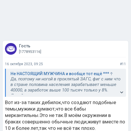
Гость
[1778953116]
16 октября 2023, 09:25
#11
Не НАСТОЯЩИЙ МУЖЧИНА и вообще тот ещё ***
Да, поэтому ни ногой в проклятый ЗАГС, фиг с ним что
в стране половина населения зарабатывает меньше
40000, а заработок выше 100 тысяч только у 8%.
Давайте просто вымирать, зачем размножаться , если
ты попал в остальные 92 % , ведь у нас только
Вот из-за таких дебилок,что создают подобные
мужчины зарабатывают, у женщин по закону наверно
темы,мужики думают,что все бабы
запрет на работу.
меркантильны.Это не так.В моём окружении в
браках совершенно обычные люди,живут вместе по
10 и более лет,так что не всё так плохо.