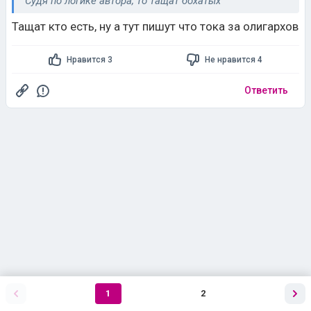
Судя по логике автора, то тащат бохатых
Тащат кто есть, ну а тут пишут что тока за олигархов
Нравится 3
Не нравится 4
Ответить
1
2