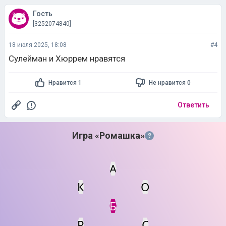
Гость
[3252074840]
18 июля 2025, 18:08
#4
Сулейман и Хюррем нравятся
Нравится 1
Не нравится 0
Ответить
Игра «Ромашка»
?
А
К
О
Статус
Мин. кол-во очков
Б
Р
С