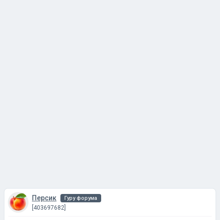
Персик
Гуру форума
[403697682]