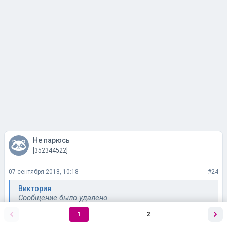
Не парюсь
[352344522]
07 сентября 2018, 10:18
#24
Виктория
Сообщение было удалено
1
2
Не знаю. До появления резинок-пружинок я носила