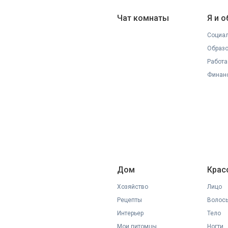
Чат комнаты
Я и 
Социал
Образ
Работа
Финан
Дом
Крас
Хозяйство
Лицо
Рецепты
Волос
Интерьер
Тело
Мои питомцы
Ногти