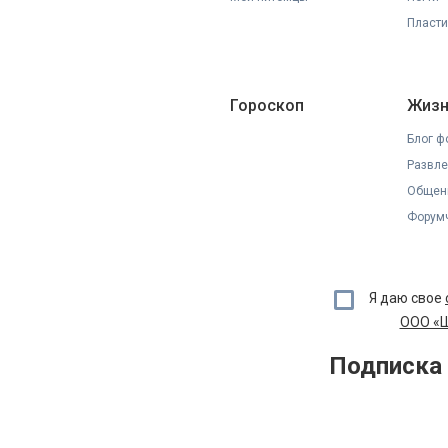
Пласти
Гороскоп
Жизн
Блог ф
Развле
Общен
Форумч
Я даю свое
ООО «Ш
Подписка 