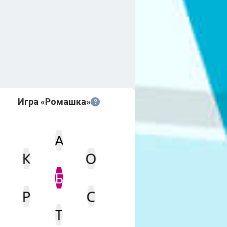
Игра «Ромашка»
?
А
К
О
Статус
Мин. кол-во очков
Б
Р
С
Т