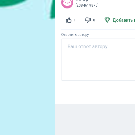
[2084619875]
Добавить 
1
0
Ответить автору