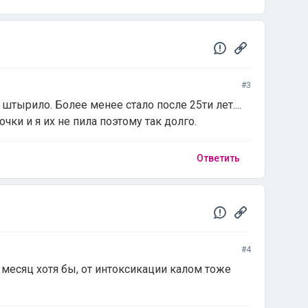
#3
штырило. Более менее стало после 25ти лет....
чки и я их не пила поэтому так долго.
Ответить
#4
 месяц хотя бы, от интоксикации калом тоже