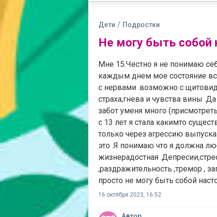
/
Дети
Подростки
Не могу быть собой
Мне 15.Честно я не понимаю себ
каждым днем мое состояние все
с нервами .возможно с щитовид
страха,гнева и чувства вины .Д
забот уменя много (присмотретьс
с 13 лет я стала какимто сущест
только через агрессию выпускаю
это .Я понимаю что я должна лю
жизнерадостная .Депресии,стрес
,раздражительность ,тремор , з
просто не могу быть собой нас
16 октября 2023, 16:52
Автор