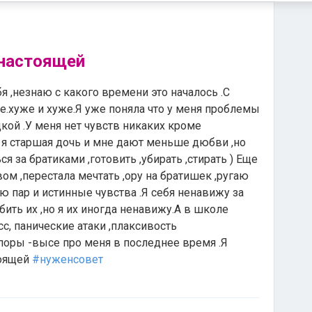
 настоящей
я ,незнаю с какого времени это началось .С
.хуже и хуже.Я уже поняла что у меня проблемы
кой .У меня нет чувств никаких кроме
а я старшая дочь и мне дают меньше дюбви ,но
я за братиками ,готовить ,убирать ,стирать ) Еще
вом ,перестала мечтать ,ору на братишек ,ругаю
 пар и истинные чувства .Я себя ненавижу за
бить их ,но я их иногда ненавижу.А в школе
с, панические атаки ,плаксивость
апоры -высе про меня в последнее время .Я
тоящей
#нуженсовет