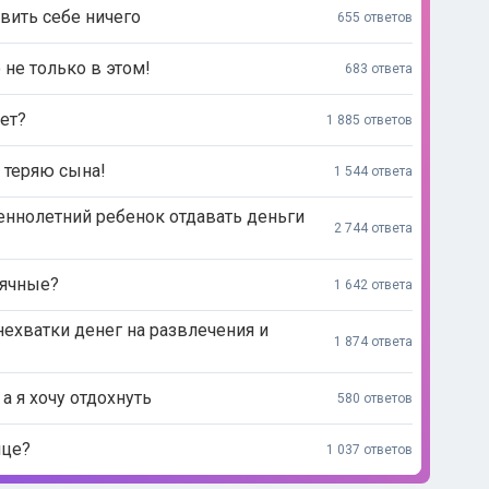
вить себе ничего
655 ответов
 не только в этом!
683 ответа
ет?
1 885 ответов
о теряю сына!
1 544 ответа
ннолетний ребенок отдавать деньги
2 744 ответа
сячные?
1 642 ответа
нехватки денег на развлечения и
1 874 ответа
 а я хочу отдохнуть
580 ответов
ице?
1 037 ответов