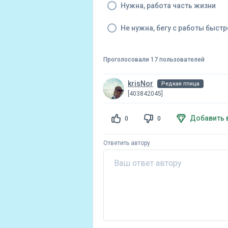
Нужна, работа часть жизни
Не нужна, бегу с работы быст
Проголосовали 17 пользователей
krisNor
Редкая птица
[403842045]
Добавить 
0
0
Ответить автору