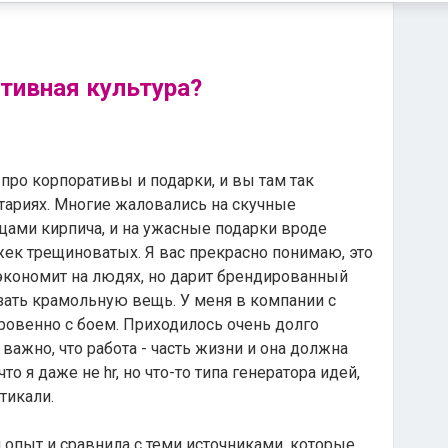
тивная культура?
 про корпоративы и подарки, и вы там так
тариях. Многие жаловались на скучные
ицами кирпича, и на ужасные подарки вроде
жек трещиноватых. Я вас прекрасно понимаю, это
 экономит на людях, но дарит брендированный
азать крамольную вещь. У меня в компании с
кровенно с боем. Приходилось очень долго
 важно, что работа - часть жизни и она должна
то я даже не hr, но что-то типа генератора идей,
ртикали.
 опыт и сравнила с теми источниками, которые