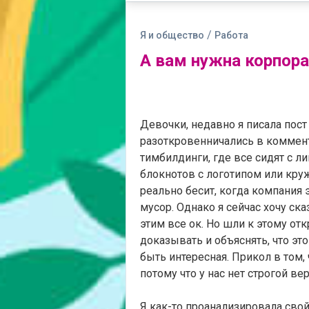
/
Я и общество
Работа
А вам нужна корпора
Девочки, недавно я писала пост
разоткровенничались в коммен
тимбилдинги, где все сидят с л
блокнотов с логотипом или кру
реально бесит, когда компания
мусор. Однако я сейчас хочу ск
этим все ок. Но шли к этому от
доказывать и объяснять, что это
быть интересная. Прикол в том, ч
потому что у нас нет строгой ве
Я как-то проанализировала свой