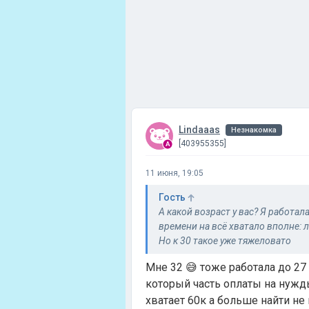
Lindaaas
Незнакомка
[403955355]
11 июня, 19:05
Гость
А какой возраст у вас? Я работала
времени на всё хватало вполне: л
Но к 30 такое уже тяжеловато
Мне 32 😅 тоже работала до 27
который часть оплаты на нужды
хватает 60к а больше найти не 