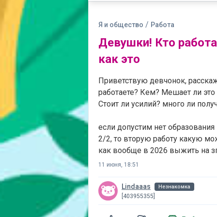
/
Я и общество
Работа
Девушки! Кто работа
как это
Приветствую девчонок, расскажи
работаете? Кем? Мешает ли это
Стоит ли усилий? много ли получ
если допустим нет образования
2/2, то вторую работу какую мо
как вообще в 2026 выжить на з
11 июня, 18:51
Lindaaas
Незнакомка
[403955355]