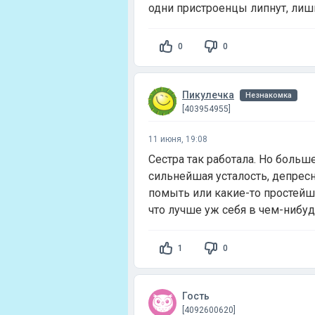
одни пристроенцы липнут, лиш
0
0
Пикулечка
Незнакомка
[403954955]
11 июня, 19:08
Сестра так работала. Но больше
сильнейшая усталость, депресн
помыть или какие-то простейш
что лучше уж себя в чем-нибуд
1
0
Гость
[4092600620]