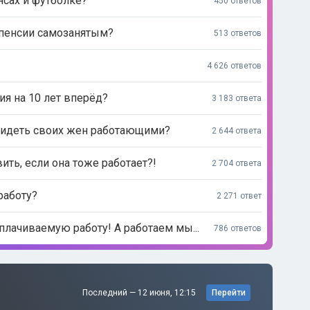
нсах и футболке?
450 ответов
 пенсии самозанятым?
513 ответов
4 626 ответов
ия на 10 лет вперёд?
3 183 ответа
видеть своих жен работающими?
2 644 ответа
ь, если она тоже работает?!
2 704 ответа
работу?
2 271 ответ
лачиваемую работу! А работаем мы...
786 ответов
Последний —
12 июня, 12:15
Перейти