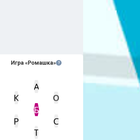
Игра «Ромашка»
?
А
К
О
Статус
Мин. кол-во очков
Б
Р
С
Т