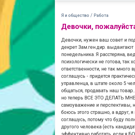
/
Я и общество
Работа
Девочки, пожалуйста
Девочки, нужен ваш совет и под
декрет Зам.ген.дир. выдвигают
понедельника. Я расстеряна, вед
психологически не готова, так 
ответственности, не так много в
соглашусь - придется практиче
управленца, в штате около 5 че
общаться, продавать наш товар..
но теперь ВСЕ ЭТО ДЕЛАТЬ МНЕ 
самоуважение и перспективы, но 
боюсь этого страшно, а вдруг, я
соглашусь, потому что буду пол
другого человека (есть кандида
эффективно работать, если я Б