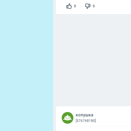
0
0
копушка
[576768180]