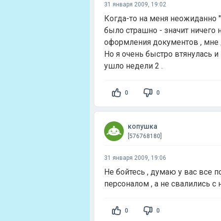
31 января 2009, 19:02
Когда-то на меня неожиданно "с
было страшно - значит ничего н
оформления документов , мне 
Но я очень быстро втянулась и
ушло недели 2 .
0
0
копушка
[576768180]
31 января 2009, 19:06
Не бойтесь , думаю у вас все п
персоналом , а не свалились с н
0
0