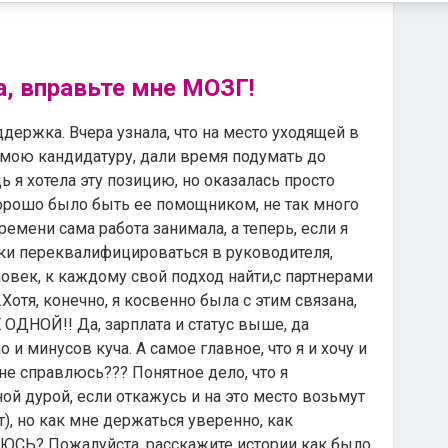
, вправьте мне МОЗГ!
держка. Вчера узнала, что на место уходящей в
 мою кандидатуру, дали время подумать до
ь я хотела эту позицию, но оказалась просто
хорошо было быть ее помощником, не так много
ремени сама работа занимала, а теперь, если я
ски переквалифицироваться в руководителя,
ловек, к каждому свой подход найти,с партнерами
.Хотя, конечно, я косвенно была с этим связана,
ОДНОЙ!! Да, зарплата и статус выше, да
и минусов куча. А самое главное, что я и хочу и
 не справлюсь??? Понятное дело, что я
ной дурой, если откажусь и на это место возьмут
т), но как мне держаться уверенно, как
ОЮСЬ? Пожалуйста, расскажите истории как было