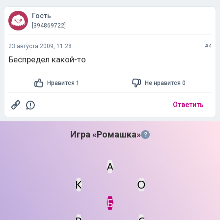
Гость
[394869722]
23 августа 2009, 11:28
#4
Беспредел какой-то
Нравится 1
Не нравится 0
Ответить
Игра «Ромашка»
?
А
К
О
Статус
Мин. кол-во очков
Б