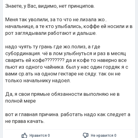
Знаете, у Вас, видимо, нет принципов.
Меня так уволили, за то что не лизала жо..
начальнице, а те кто улыбались, коффе ей носили и в
рот заглядывали работают и дальше.
надо чуять ту грань где жо.полиз, а где
субординация. чё в лом улыбнуться и раз в месяц
сварить ей кофе???????? да и кофе то наверно все
пьют из одного чайника. был у нас один гордяк я с
вами ср.ать на одном гектаре не сяду. так он не
только начальнику надоел.
Да, я свои прямые обязанности выполняю не в
полной мере
вот и главная причина. работать надо как следует а
не права качать.
Нравится 0
Не нравится 0