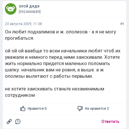
злой дядя
[3924444689]
23 августа 2009, 11:38
#9
Он любит подхалимов и ж..ополизов - а я не могу
прогибаться.
ой ой ой ваабще то всеи начальники любят чтоб их
уважали и немного перед ними заискивали. Хотите
жить нормально придется маленько поломать
шапку. начальник вам не ровня, а выше. а ж
ополизы вылетают с работы первыми.
не хотите заискивать станьте незаменимым
сотрудником
Нравится 0
Не нравится 2
Ответить