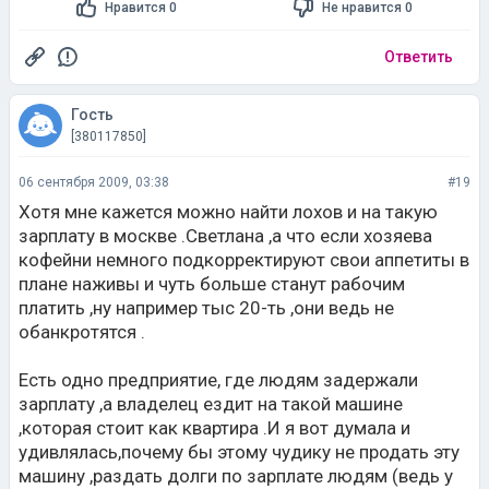
Нравится 0
Не нравится 0
Ответить
Гость
[380117850]
06 сентября 2009, 03:38
#19
Хотя мне кажется можно найти лохов и на такую
зарплату в москве .Светлана ,а что если хозяева
кофейни немного подкорректируют свои аппетиты в
плане наживы и чуть больше станут рабочим
платить ,ну например тыс 20-ть ,они ведь не
обанкротятся .
Есть одно предприятие, где людям задержали
зарплату ,а владелец ездит на такой машине
,которая стоит как квартира .И я вот думала и
удивлялась,почему бы этому чудику не продать эту
машину ,раздать долги по зарплате людям (ведь у