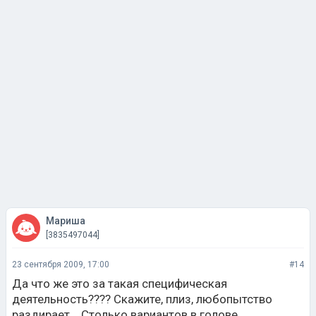
Мариша
[3835497044]
23 сентября 2009, 17:00
#14
Да что же это за такая специфическая
деятельность???? Скажите, плиз, любопытство
раздирает... Столько вариантов в голове