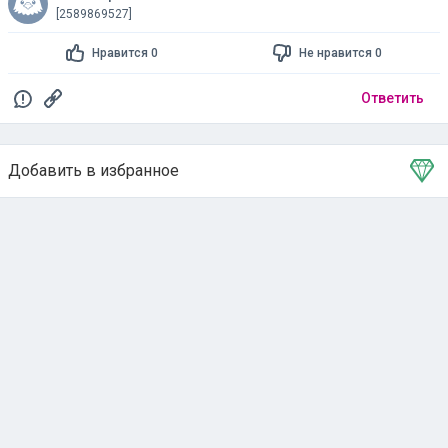
[2589869527]
Нравится 0
Не нравится 0
Ответить
Добавить в избранное
Тема в избранном