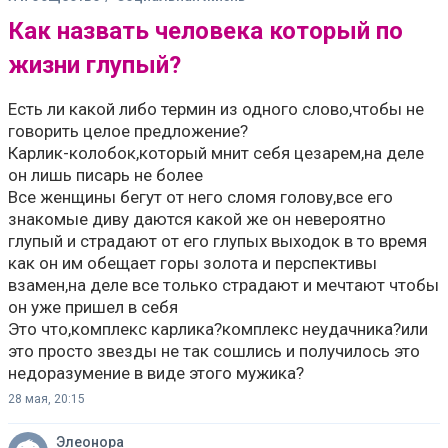
Как назвать человека который по
жизни глупый?
Есть ли какой либо термин из одного слово,чтобы не
говорить целое предложение?
Карлик-колобок,который мнит себя цезарем,на деле
он лишь писарь не более
Все женщины бегут от него сломя голову,все его
знакомые диву даются какой же он невероятно
глупый и страдают от его глупых выходок в то время
как он им обещает горы золота и перспективы
взамен,на деле все только страдают и мечтают чтобы
он уже пришел в себя
Это что,комплекс карлика?комплекс неудачника?или
это просто звезды не так сошлись и получилось это
недоразумение в виде этого мужика?
28 мая, 20:15
Элеонора