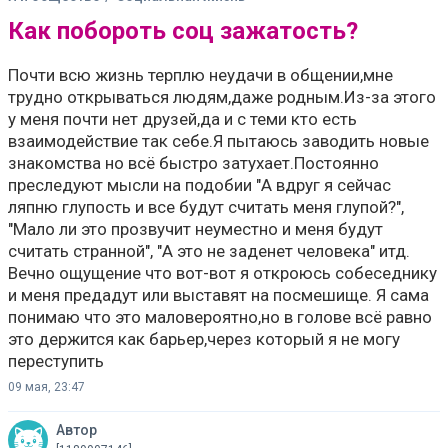
Как побороть соц зажатость?
Почти всю жизнь терплю неудачи в общении,мне
трудно открываться людям,даже родным.Из-за этого
у меня почти нет друзей,да и с теми кто есть
взаимодействие так себе.Я пытаюсь заводить новые
знакомства но всё быстро затухает.Постоянно
преследуют мысли на подобии "А вдруг я сейчас
ляпню глупость и все будут считать меня глупой?",
"Мало ли это прозвучит неуместно и меня будут
считать странной", "А это не заденет человека" итд.
Вечно ощущение что вот-вот я откроюсь собеседнику
и меня предадут или выставят на посмешище. Я сама
понимаю что это маловероятно,но в голове всё равно
это держится как барьер,через который я не могу
переступить
09 мая, 23:47
Автор