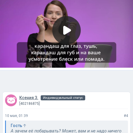
Ксения З.
Индивидуальный статус
[402186875]
10 мая, 01:39
#4
Гость
А зачем её побарывать? Может, вам и не надо ничего