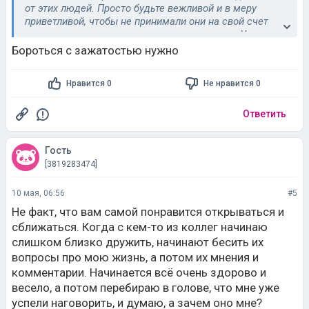
от этих людей. Просто будьте вежливой и в меру
приветливой, чтобы не принимали они на свой счет
вашу закрытость, врагов наживать не стоит. Уделите
внимание также поиску подходящего партнера.
Бороться с зажатостью нужно
Возможно, через интернет или на каком-нибудь
кружке по интересам. Остальное не обязательно.
Нравится 0
Не нравится 0
Ответить
Гость
[3819283474]
10 мая, 06:56
#5
Не факт, что вам самой понравится открываться и
сближаться. Когда с кем-то из коллег начинаю
слишком близко дружить, начинают бесить их
вопросы про мою жизнь, а потом их мнения и
комментарии. Начинается всё очень здорово и
весело, а потом перебираю в голове, что мне уже
успели наговорить, и думаю, а зачем оно мне?