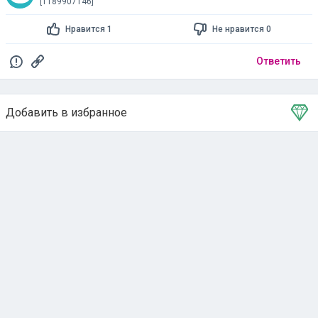
[1189907146]
Нравится 1
Не нравится 0
Ответить
Добавить в избранное
Тема в избранном