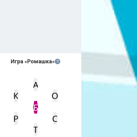
Игра «Ромашка»
?
А
К
О
Статус
Мин. кол-во очков
Б
Р
С
Т