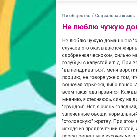
/
Я и общество
Социальная жизнь
Не люблю чужую до
Не люблю чужую домашнюю "сов
случаев это оказываются жирны
сдобренная чесноком, сильно м
голубцы с капустой и т. д. При 
"выпендриваться", меня вороти
порцию, не говоря уже о том, ч
вонючая отрыжка, либо понос. 
всем такая еда нравится. Кажды
мнению, я стесняюсь, сижу на д
"ерундой". Нет, я очень голодна
запечённые овощи, нормальный к
"столовскую" жратву. При этом
исходя из предпочтений гостей, 
просят рецепт или кусочек чего