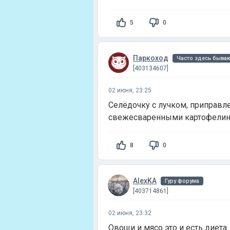
5
0
Паркоход
Часто здесь быва
[403134607]
02 июня, 23:25
Селёдочку с лучком, приправл
свежесваренными картофели
8
0
AlexKA
Гуру форума
[403714861]
02 июня, 23:32
Овощи и мясо это и есть диета