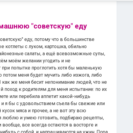
машнюю "советскую" еду
етскую" еду, потому что в большинстве
е котлеты с луком, картошка, обильно
айонезные салаты, а ещё всевозможные супы,
всём моём желании угодить и не
т при попытке проглотить хотя бы маленькую
то потом меня будет мучить либо изжога, либо
И как же меня бесит непонимание людей, что не
й поход к родителям для меня испытание: по их
иете или перебила аппетит какой-нибудь
я, и я бы с удовольствием съела бы свежие или
усок мяса и прочее, а не вот эту всю
 я люблю и умею готовить, подбираю рецепты,
и вообще, все всегда остаются в восторге и
-нибудь с собой, и напрашиваются на ужин. Пора