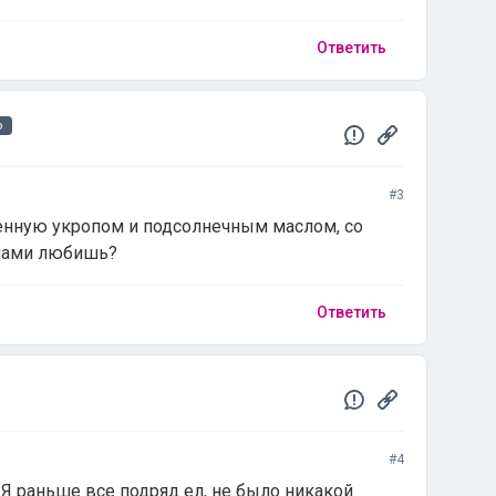
Ответить
ю
#3
енную укропом и подсолнечным маслом, со
нами любишь?
Ответить
#4
. Я раньше все подряд ел, не было никакой