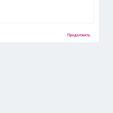
Продолжить