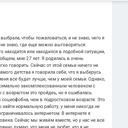
 выбрала, чтобы пожаловаться, и не знаю, чего я
 и не знаю, где ещё можно выговориться.
о находится или находился в подобной ситуации,
общем, мне 27 лет. Я родилась в очень
гко говорить. Сейчас от этой семьи ничего не
самого детства я говорила себе, что я выберусь
 меня всё будет лучше, чем у моей семьи. Однако,
аксимально закомплексованным человеком с
о с возрастом это пройдеь, но я ошибалась.
 социофобна, чем в подростковом возрасте. Это
 найти нормальную работу, у меня никогда не
граничивалось интернетом. В интернете я
века. Сейчас мы живём вместе, но у нас не всё
оянно думаю, что меня не любят, что я не