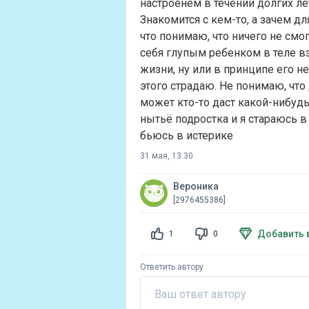
настроенем в течении долгих ле
Знакомится с кем-то, а зачем дл
что понимаю, что ничего не смо
себя глупым ребенком в теле в
жизни, ну или в принципе его н
этого страдаю. Не понимаю, что 
может кто-то даст какой-нибудь
нытьё подростка и я стараюсь в
бьюсь в истерике
31 мая, 13:30
Вероника
[2976455386]
Добавить 
1
0
Ответить автору