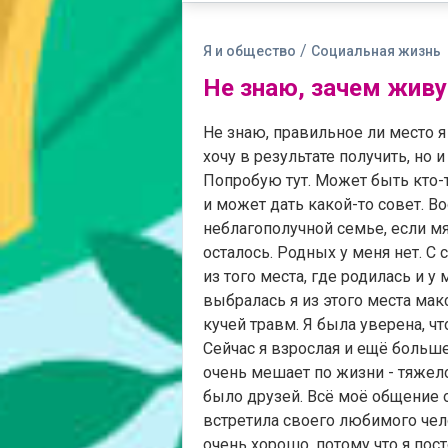
/
Я и общество
Социальная жизнь
Не знаю, зачем живу
Не знаю, правильное ли место я
хочу в результате получить, но
Попробую тут. Может быть кто-т
и может дать какой-то совет. Во
неблагополучной семье, если мя
осталось. Родных у меня нет. С 
из того места, где родилась и у
выбралась я из этого места м
кучей травм. Я была уверена, чт
Сейчас я взрослая и ещё больше
очень мешает по жизни - тяжело
было друзей. Всё моё общение о
встретила своего любимого чело
очень хорошо, потому что я пост