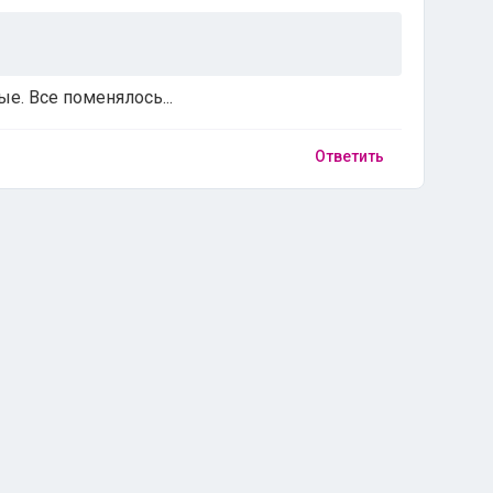
е. Все поменялось...
Ответить