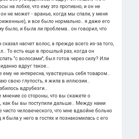
ы на лобке, что ему это противно, и он не
 он не может - вранье, когда мы спали, у меня
риженные), и все было нормально... я даже его
 было, и была ли проблема... он говорил, что
н сказал насчет волос, а прежде всего из-за того,
л... То есть еще в прошлый раз, когда он
спать "с волосами", был готов через силу? Или
данно вдруг такое...
е ему не интересна, чувствуешь себя товаром...
аю свою глупость, я жила в иллюзии...
збилось вдрубезги...
 мнение со стороны, что вы скажете о
м, как бы вы поступили дальше... Между нами
е чисто человеческого, что мне вдвойне больно
д я была у него в гостях и познакомилась с его