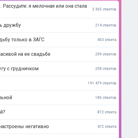
. Рассудите: я мелочная или она стала
3 365 ответов
ть дружбу
214 ответов
дьбу только в ЗАГС
403 ответа
расивой на ее свадьбе
299 ответов
угу с грудничком
258 ответов
191 479 ответов
льной
185 ответов
й?
872 ответа
 настроены негативно
472 ответа