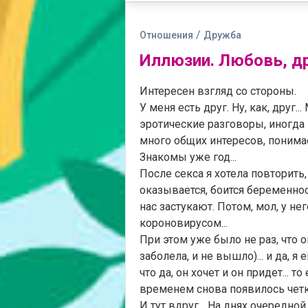
/
Отношения
Дружба
Иллюзии. Любовь, д
Интересен взгляд со стороны.
У меня есть друг. Ну, как, друг
эротические разговоры, иногда 
много общих интересов, понимае
Знакомы уже год...
После секса я хотела повторить, 
оказывается, боится беременност
нас застукают. Потом, мол, у не
короновирусом...
При этом уже было не раз, что о
заболела, и не вышло)... и да, 
что да, он хочет и он придет... т
временем снова появилось четкое
И тут вдруг... На днях очередной