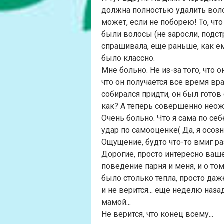
должна полностью удалить волос
может, если не поборею! То, что
были волосы (не заросли, подст
спрашивала, еще раньше, как ему
было классно.
Мне больно. Не из-за того, что о
что он получается все время вра
собирался придти, он был готов 
как? А теперь совершенно неожи
Очень больно. Что я сама по себ
удар по самооценке( Да, я осозн
Ощущение, будто что-то вмиг ра
Дорогие, просто интересно ваше
поведение парня и меня, и о то
было столько тепла, просто даж
и не верится... еще неделю наза
мамой...
Не верится, что конец всему...