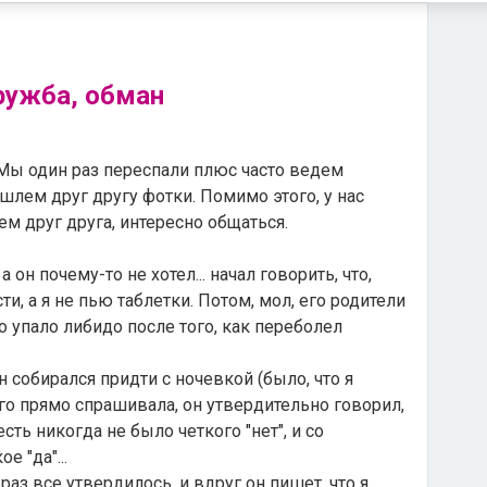
ружба, обман
... Мы один раз переспали плюс часто ведем
шлем друг другу фотки. Помимо этого, у нас
м друг друга, интересно общаться.
а он почему-то не хотел... начал говорить, что,
и, а я не пью таблетки. Потом, мол, его родители
го упало либидо после того, как переболел
н собирался придти с ночевкой (было, что я
я его прямо спрашивала, он утвердительно говорил,
о есть никогда не было четкого "нет", и со
 "да"...
 раз все утвердилось, и вдруг он пишет, что я