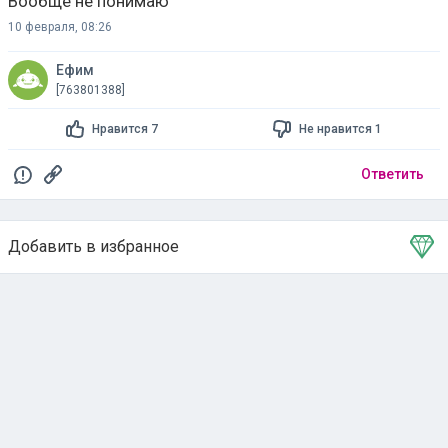
Вообще не понимаю
10 февраля, 08:26
Ефим
[763801388]
Нравится 7
Не нравится 1
Ответить
Добавить в избранное
Тема в избранном