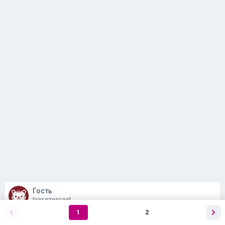
Гость
[3252729599]
1
2
10 февраля, 11:40
#21