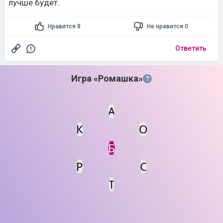
лучше будет.
Нравится 8
Не нравится 0
Ответить
Игра «Ромашка»
?
А
К
О
Статус
Мин. кол-во очков
Б
Р
С
Т