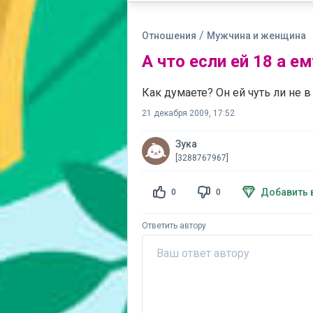
/
Отношения
Мужчина и женщина
А что если ей 18 а ем
Как думаете? Он ей чуть ли не в 
21 декабря 2009, 17:52
Зука
[3288767967]
Добавить 
0
0
Ответить автору