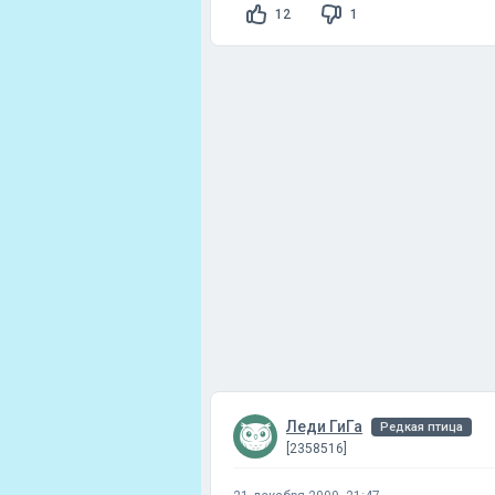
12
1
Леди ГиГа
Редкая птица
[2358516]