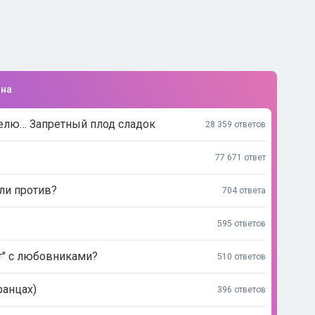
ина
елю… Запретный плод сладок
28 359 ответов
77 671 ответ
или против?
704 ответа
595 ответов
ет" с любовниками?
510 ответов
ранцах)
396 ответов