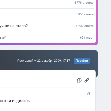
4 778 ответов
5 853 ответа
учше не стало?
16 232 ответа
ти?
651 ответ
Последний —
22 декабря 2009, 17:17
Перейти
#1
енюжки водились