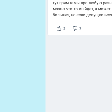
тут прям темы про любую разни
можнт что-то выйдет, а может и
большая, но если девущке всег
2
3