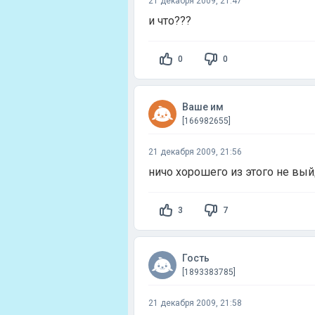
21 декабря 2009, 21:47
и что???
0
0
Ваше им
[166982655]
21 декабря 2009, 21:56
ничо хорошего из этого не вы
3
7
Гость
[1893383785]
21 декабря 2009, 21:58