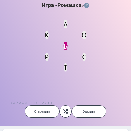
Игра «Ромашка»
?
А
К
О
Статус
Мин. кол-во очков
Б
Р
С
Т
НАЖИМАЙТЕ НА БУКВЫ
Отправить
Удалить