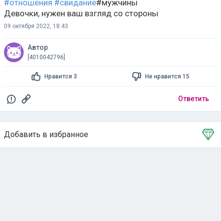
#отношения
#свидание
#мужчины
Девочки, нужен ваш взгляд со стороны
09 октября 2022, 18:43
Автор
[4010042796]
Нравится 3
Не нравится 15
Ответить
Добавить в избранное
Тема в избранном