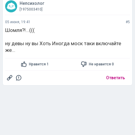
Непсихолог
[1975003410]
05 июня, 19:41
#5
Шомля?!...(((
ну девы ну вы Хоть Иногда моск таки включайте
же...
Нравится 1
Не нравится 0
Ответить