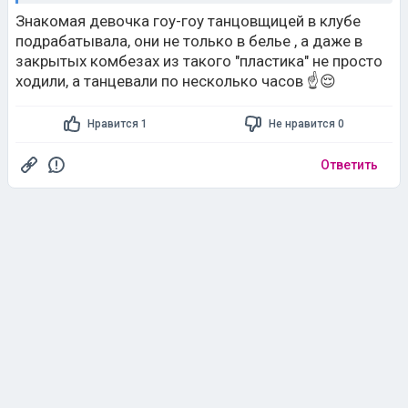
дибилы канешн таки выберут пластик в + 25 ходить,
Знакомая девочка гоу-гоу танцовщицей в клубе
чо!
подрабатывала, они не только в белье , а даже в
закрытых комбезах из такого "пластика" не просто
ходили, а танцевали по несколько часов ☝️😌
Нравится 1
Не нравится 0
Ответить