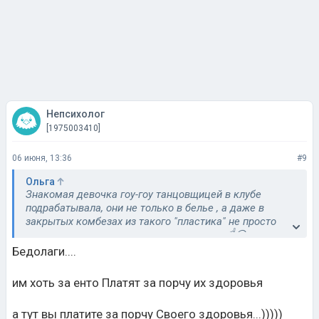
Непсихолог
[1975003410]
06 июня, 13:36
#9
Ольга
Знакомая девочка гоу-гоу танцовщицей в клубе
подрабатывала, они не только в белье , а даже в
закрытых комбезах из такого "пластика" не просто
ходили, а танцевали по несколько часов ☝️😌
Бедолаги....
им хоть за енто Платят за порчу их здоровья
а тут вы платите за порчу Своего здоровья...)))))