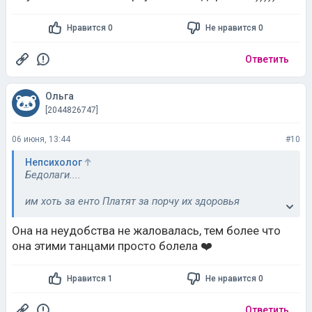
Нравится 0
Не нравится 0
Ответить
Ольга
[2044826747]
06 июня, 13:44
#10
Непсихолог
Бедолаги....
им хоть за енто Платят за порчу их здоровья
а тут вы платите за порчу Своего здоровья...)))))
Она на неудобства не жаловалась, тем более что
она этими танцами просто болела ❤️
Нравится 1
Не нравится 0
Ответить