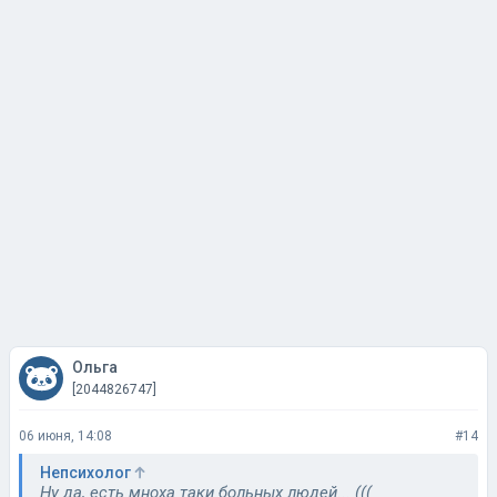
Ольга
[2044826747]
06 июня, 14:08
#14
Непсихолог
Ну да, есть мноха таки больных людей... (((