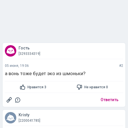
Гость
[3293334319]
05 июня, 19:06
#2
а вонь тоже будет эко из шмоньки?
Нравится 3
Не нравится 0
Ответить
Kristy
[2200041785]