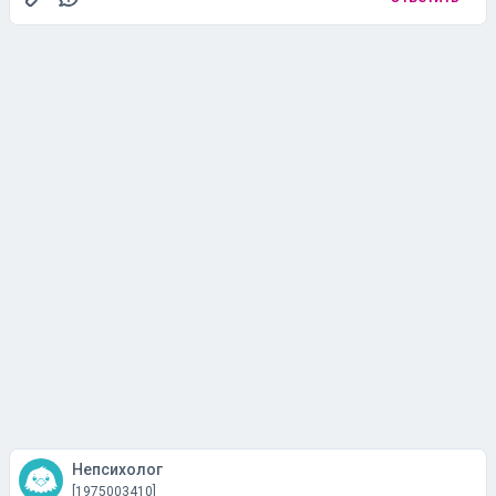
Непсихолог
[1975003410]