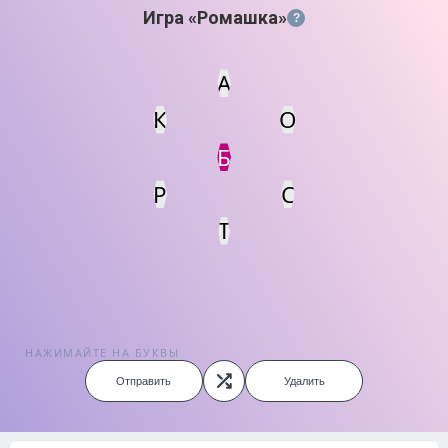
Игра «Ромашка»
?
А
К
О
Статус
Мин. кол-во очков
Б
Р
С
Т
НАЖИМАЙТЕ НА БУКВЫ
Отправить
Удалить