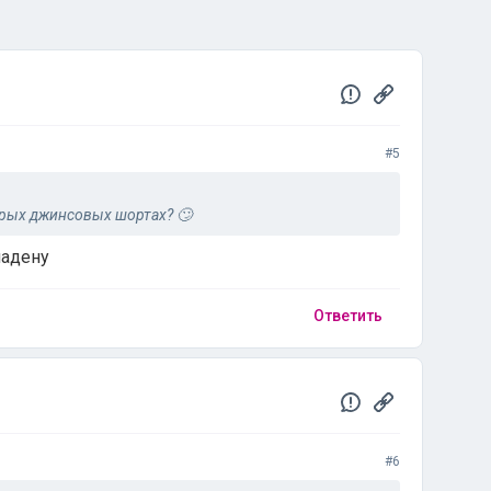
#5
крых джинсовых шортах? 🙄
надену
Ответить
#6