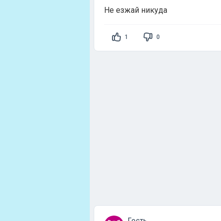
Не езжай никуда
1
0
Гость