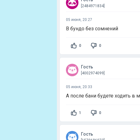
[2484971834]
05 июня, 20:27
В бундо без сомнений
0
0
Гость
[4002974099]
05 июня, 20:33
А после бани будете ходить в
1
0
Гость