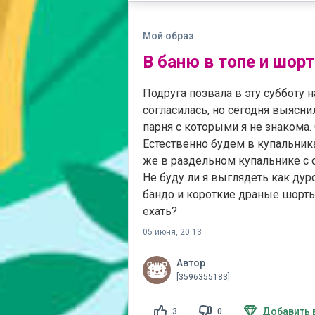
Мой образ
В баню в топе и шорт
Подруга позвала в эту субботу 
согласилась, но сегодня выясни
парня с которыми я не знакома.
Естественно будем в купальниках
же в раздельном купальнике с 
Не буду ли я выглядеть как дур
бандо и короткие драные шорты
ехать?
05 июня, 20:13
Автор
[3596355183]
Добавить 
3
0