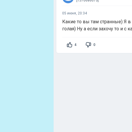
[1570686073]
05 июня, 20:34
Какие то вы там странные) Я в
голая) Ну а если захочу то и с 
4
0