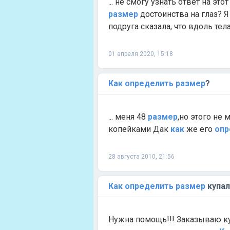
... не смогу узнать ответ на это
размер
достоинства на глаз? Я
подруга сказала, что вдоль тела
01 апреля 2020, 15:18
Как
определить
размер
?
... меня 48
размер
,но этого не 
копейками Дак
как
же его
опр
28 августа 2010, 21:56
Как
определить
размер
купал
Нужна помощь!!! Заказываю ку