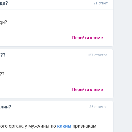
ди?
21 ответ
ди?
Перейти к теме
??
157 ответов
??
Перейти к теме
чин?
36 ответов
ого органа у мужчины по
каким
признакам