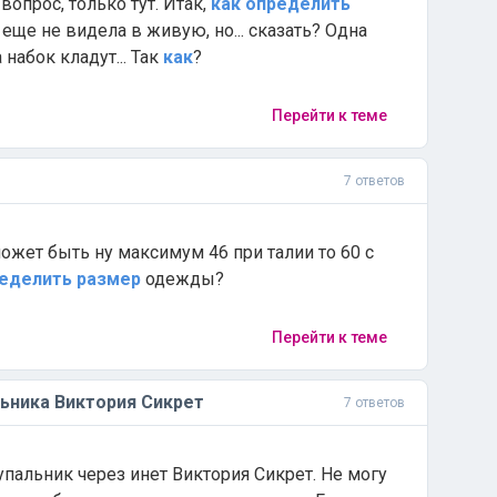
т вопрос, только тут. Итак,
как
определить
 еще не видела в живую, но... сказать? Одна
 набок кладут... Так
как
?
Перейти к теме
7 ответов
может быть ну максимум 46 при талии то 60 с
еделить
размер
одежды?
Перейти к теме
ьника Виктория Сикрет
7 ответов
пальник через инет Виктория Сикрет. Не могу