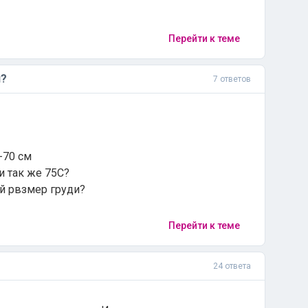
Перейти к теме
и?
7 ответов
-70 см
ли так же 75C?
й рвзмер груди?
Перейти к теме
24 ответа