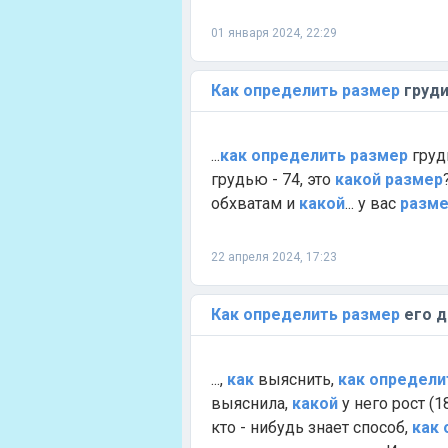
01 января 2024, 22:29
Как
определить
размер
груди
...
как
определить
размер
груди
грудью - 74, это
какой
размер
обхватам и
какой
... у вас
разм
22 апреля 2024, 17:23
Как
определить
размер
его д
...,
как
выяснить,
как
определи
выяснила,
какой
у него рост (1
кто - нибудь знает способ,
как