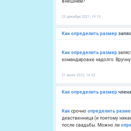
внешним?
23 декабря 2021, 19:10
Как
определить
размер
запяс
Как
определить
размер
запяс
командировке надолго. Вручную
21 июля 2022, 16:32
Как
определить
размер
член
Как
срочно
определить
разме
девственница (и поетому никак 
после свадьбы. Можно ли
опр