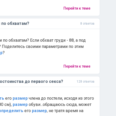
Перейти к теме
 по обхватам?
8 ответов
 по обхватам? Если обхват груди - 88, а под
? Поделитесь своими параметрами по этим
ер
?
Перейти к теме
остоинства до первого секса?
128 ответов
ть
его
размер
члена до постели, исходя из этого
80 см),
размер
обуви...обращаюсь сюда, может
определить
его
размер
, не тратя время на