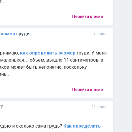
..
Перейти к теме
размер
груди
4 ответа
 прнимаю,
как
определить
размер
груди. У меня
маленькая. ... объем, вышло 11 сантиметров, а
акое может быть непонятно, поскольку
ь...
Перейти к теме
и?
22 ответа
рудью и сколько сама грудь?
Как
определить