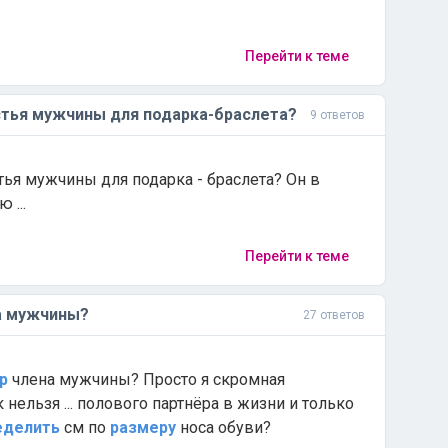
Перейти к теме
тья мужчины для подарка-браслета?
9 ответов
тья мужчины для подарка - браслета? Он в
 ...
Перейти к теме
а мужчины?
27 ответов
р
члена мужчины? Просто я скромная
нельзя ... полового партнёра в жизни и только
еделить
см по
размеру
носа обуви?