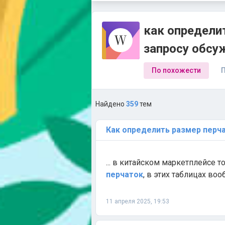
как определит
запросу обсу
По похожести
П
Найдено
359
тем
Как
определить
размер
перч
... в китайском маркетплейсе то
перчаток
, в этих таблицах воо
11 апреля 2025, 19:53