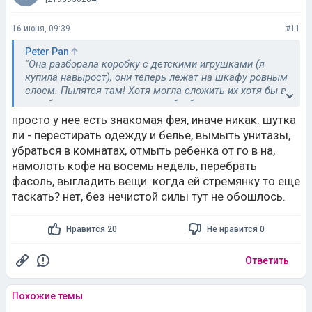
16 июня, 09:39
#11
Peter Pan
"Она разборала коробку с детскими игрушками (я
купила навырост), они теперь лежат на шкафу ровным
слоем. Пылятся там! Хотя могла сложить их хотя бы в
короба для хранения, так хотя бы было понятно, что
там лежит, было бы легко достать. А у нас в этой
просто у нее есть знакомая фея, иначе никак. шутка
квартире даже стремянки нет, я не представляю, как
ли - перестирать одежду и белье, вымыть унитазы,
со шкафа это буду доставать."
убраться в комнатах, отмыть ребенка от го в на,
намолоть кофе на восемь недель, перебрать
Она с собой принесла стремянку, потом унесла?
фасоль, выгладить вещи. когда ей стремянку то еще
Прикольная)
таскать? нет, без нечистой силы тут не обошлось.
Нравится 20
Не нравится 0
Ответить
Похожие темы