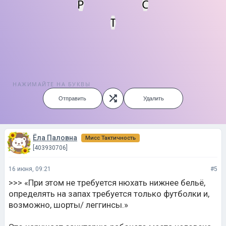
Р
С
Т
НАЖИМАЙТЕ НА БУКВЫ
Отправить
Удалить
Ёла Паловна
Мисс Тактичность
[403930706]
16 июня, 09:21
#5
>>> «При этом не требуется нюхать нижнее бельё,
определять на запах требуется только футболки и,
возможно, шорты/ леггинсы.»