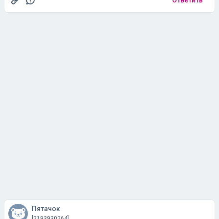
Пятачок
[2193930264]