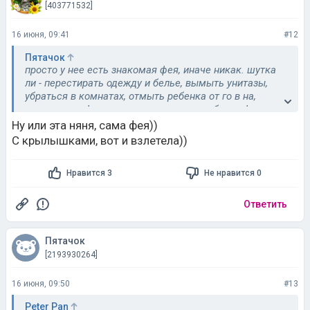
[403771532]
16 июня, 09:41
#12
Пятачок
просто у нее есть знакомая фея, иначе никак. шутка
ли - перестирать одежду и белье, вымыть унитазы,
убраться в комнатах, отмыть ребенка от го в на,
намолоть кофе на восемь недель, перебрать фасоль,
выгладить вещи. когда ей стремянку то еще таскать?
Ну или эта няня, сама фея))
нет, без нечистой силы тут не обошлось.
С крылышками, вот и взлетела))
Нравится 3
Не нравится 0
Ответить
Пятачок
[2193930264]
16 июня, 09:50
#13
Peter Pan