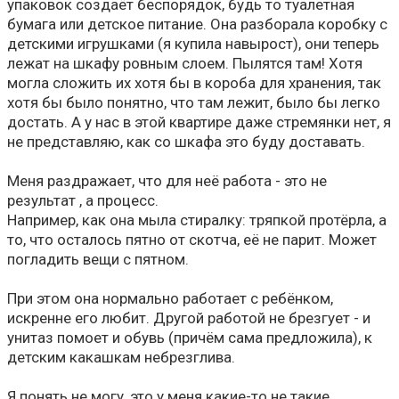
упаковок создаёт беспорядок, будь то туалетная
бумага или детское питание. Она разборала коробку с
детскими игрушками (я купила навырост), они теперь
лежат на шкафу ровным слоем. Пылятся там! Хотя
могла сложить их хотя бы в короба для хранения, так
хотя бы было понятно, что там лежит, было бы легко
достать. А у нас в этой квартире даже стремянки нет, я
не представляю, как со шкафа это буду доставать.
Меня раздражает, что для неё работа - это не
результат , а процесс.
Например, как она мыла стиралку: тряпкой протёрла, а
то, что осталось пятно от скотча, её не парит. Может
погладить вещи с пятном.
При этом она нормально работает с ребёнком,
искренне его любит. Другой работой не брезгует - и
унитаз помоет и обувь (причём сама предложила), к
детским какашкам небрезглива.
Я понять не могу, это у меня какие-то не такие