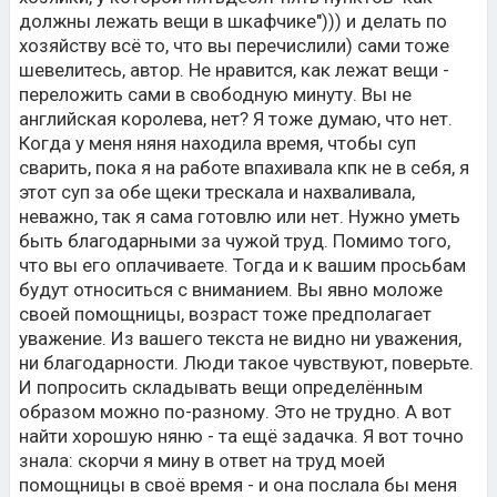
должны лежать вещи в шкафчике"))) и делать по
хозяйству всё то, что вы перечислили) сами тоже
шевелитесь, автор. Не нравится, как лежат вещи -
переложить сами в свободную минуту. Вы не
английская королева, нет? Я тоже думаю, что нет.
Когда у меня няня находила время, чтобы суп
сварить, пока я на работе впахивала кпк не в себя, я
этот суп за обе щеки трескала и нахваливала,
неважно, так я сама готовлю или нет. Нужно уметь
быть благодарными за чужой труд. Помимо того,
что вы его оплачиваете. Тогда и к вашим просьбам
будут относиться с вниманием. Вы явно моложе
своей помощницы, возраст тоже предполагает
уважение. Из вашего текста не видно ни уважения,
ни благодарности. Люди такое чувствуют, поверьте.
И попросить складывать вещи определённым
образом можно по-разному. Это не трудно. А вот
найти хорошую няню - та ещё задачка. Я вот точно
знала: скорчи я мину в ответ на труд моей
помощницы в своё время - и она послала бы меня