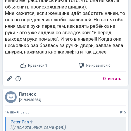
няней мы расстались из-за того, что она не могла
объяснить происхождение шишки).
Мне кажется, если женщина идёт работать няней, то
она по определению любит малышей. Но вот чтобы
няня мыла руки перед тем, как взять ребёнка на
руки - это уже задача со звёздочкой: "Я перед
выходом руки помыла". И это в январе!!! Когда она
несколько раз бралась за ручки двери, завязывала
шнурки, нажимала кнопки лифта и так далее.
Нравится 1
Не нравится 0
Ответить
Пятачок
[2193930264]
16 июня, 09:58
#15
Peter Pan
Ну или эта няня, сама фея))