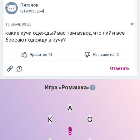
Пятачок
[2193930264]
16 июня, 09:20
#4
какие кучи одежды? вас там взвод что ли? и все
бросают одежду в кучу?
Нравится 18
Не нравится 0
Ответить
Игра «Ромашка»
?
А
К
О
Статус
Мин. кол-во очков
Б