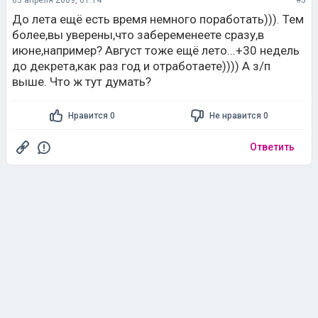
03 апреля 2009, 01:14
#5
До лета ещё есть время немного поработать))). Тем
более,вы уверены,что забеременеете сразу,в
июне,например? Август тоже ещё лето...+30 недель
до декрета,как раз год и отработаете)))) А з/п
выше. Что ж тут думать?
Нравится 0
Не нравится 0
Ответить