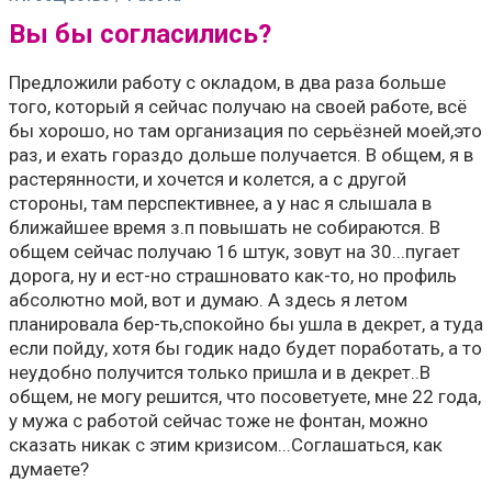
Вы бы согласились?
Предложили работу с окладом, в два раза больше
того, который я сейчас получаю на своей работе, всё
бы хорошо, но там организация по серьёзней моей,это
раз, и ехать гораздо дольше получается. В общем, я в
растерянности, и хочется и колется, а с другой
стороны, там перспективнее, а у нас я слышала в
ближайшее время з.п повышать не собираются. В
общем сейчас получаю 16 штук, зовут на 30...пугает
дорога, ну и ест-но страшновато как-то, но профиль
абсолютно мой, вот и думаю. А здесь я летом
планировала бер-ть,спокойно бы ушла в декрет, а туда
если пойду, хотя бы годик надо будет поработать, а то
неудобно получится только пришла и в декрет..В
общем, не могу решится, что посоветуете, мне 22 года,
у мужа с работой сейчас тоже не фонтан, можно
сказать никак с этим кризисом...Соглашаться, как
думаете?