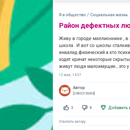
/
Я и общество
Социальная жизнь
Район дефектных л
Живу в городе миллионнике , в 
школа . И вот со школы сталкив
инвалид физический а кто псих
ходят кричат некоторые скрыты
живут люди малоимущие , это у
12 мая, 14:57
Автор
[2483318684]
Добавить 
2
0
Ответить автору