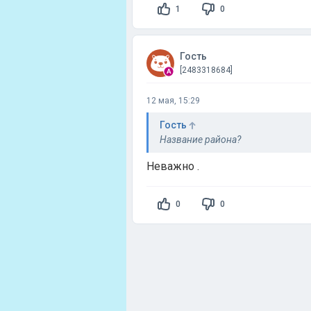
1
0
Гость
[2483318684]
12 мая, 15:29
Гость
Название района?
Неважно .
0
0