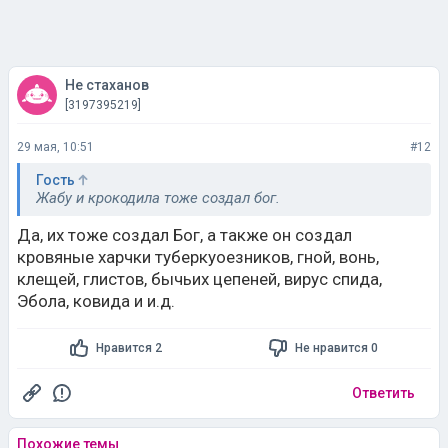
Не стаханов
[3197395219]
29 мая, 10:51
#12
Гость
Жабу и крокодила тоже создал бог.
Да, их тоже создал Бог, а также он создал
кровяные харчки туберкуоезников, гной, вонь,
клещей, глистов, бычьих цепеней, вирус спида,
Эбола, ковида и и.д.
Нравится 2
Не нравится 0
Ответить
Похожие темы