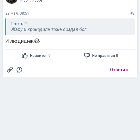
[403177880]
29 мая, 08:51
#8
Гость
Жабу и крокодила тоже создал бог.
И людишек😂
Нравится 0
Не нравится 0
Ответить