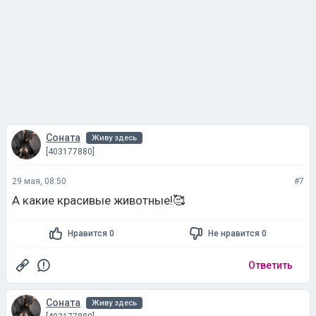
Соната
Живу здесь
[403177880]
29 мая, 08:50
#7
А какие красивые животные!🥰
Нравится 0
Не нравится 0
Ответить
Соната
Живу здесь