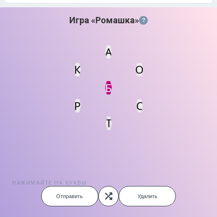
Игра «Ромашка»
?
А
К
О
Статус
Мин. кол-во очков
Б
Р
С
Т
НАЖИМАЙТЕ НА БУКВЫ
Отправить
Удалить