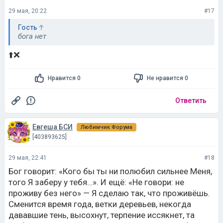
29 мая, 20:22
#17
Гость
бога нет
⬆️❌
Нравится 0
Не нравится 0
Ответить
Евгеша БСИ
Любимчик Форума
[403893625]
29 мая, 22:41
#18
Бог говорит: «Кого бы ты ни полюбил сильнее Меня,
того Я заберу у тебя…». И ещё: «Не говори: не
проживу без него» — Я сделаю так, что проживёшь.
Сменится время года, ветки деревьев, некогда
дававшие тень, высохнут, терпение иссякнет, та