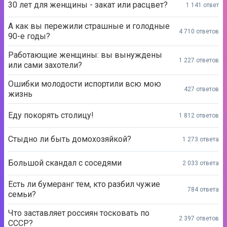
30 лет для женщины - закат или расцвет?
1 141 ответ
А как вы пережили страшные и голодные
4 710 ответов
90-е годы?
Работающие женщины: вы вынуждены
1 227 ответов
или сами захотели?
Ошибки молодости испортили всю мою
427 ответов
жизнь
Еду покорять столицу!
1 812 ответов
Стыдно ли быть домохозяйкой?
1 273 ответа
Большой скандал с соседями
2 033 ответа
Есть ли бумеранг тем, кто разбил чужие
784 ответа
семьи?
Что заставляет россиян тосковать по
2 397 ответов
СССР?