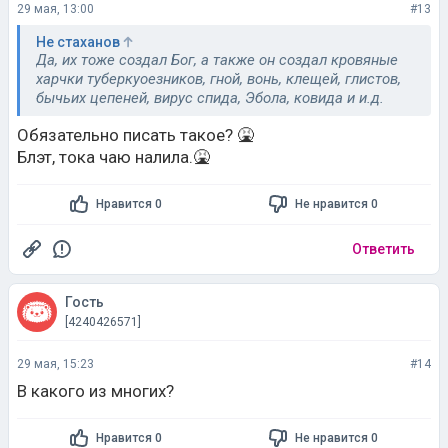
29 мая, 13:00
#13
Не стаханов
Да, их тоже создал Бог, а также он создал кровяные
харчки туберкуоезников, гной, вонь, клещей, глистов,
бычьих цепеней, вирус спида, Эбола, ковида и и.д.
Обязательно писать такое? 🤮
Блэт, тока чаю налила.🤮
Нравится 0
Не нравится 0
Ответить
Гость
[4240426571]
29 мая, 15:23
#14
В какого из многих?
Нравится 0
Не нравится 0