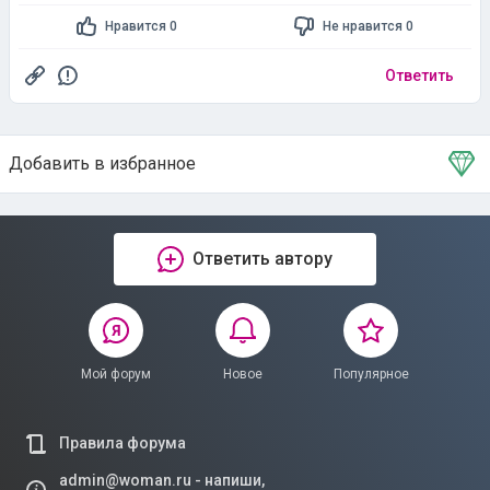
Нравится 0
Не нравится 0
Ответить
Добавить в избранное
Тема в избранном
Ответить автору
Мой форум
Новое
Популярное
Правила форума
admin@woman.ru - напиши,