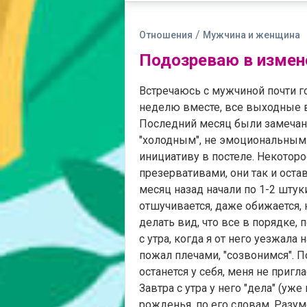
/
Отношения
Мужчина и женщина
Подозреваю в измен
Встречаюсь с мужчиной почти го
неделю вместе, все выходные 
Последний месяц были замечаны
"холодным", не эмоциональным.
инициативу в постеле. Некотор
презервативами, они так и оста
месяц назад начали по 1-2 штуки
отшучивается, даже обижается, 
делать вид, что все в порядке, 
с утра, когда я от него уезжала
пожал плечами, "созвонимся". П
останется у себя, меня не пригла
Завтра с утра у него "дела" (у
рожденья, по его словам. Разуме