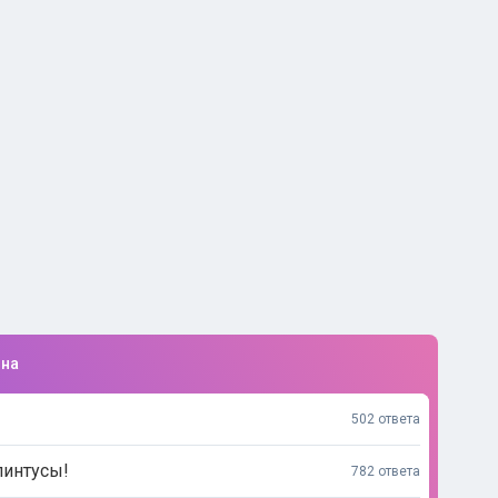
ина
502 ответа
линтусы!
782 ответа