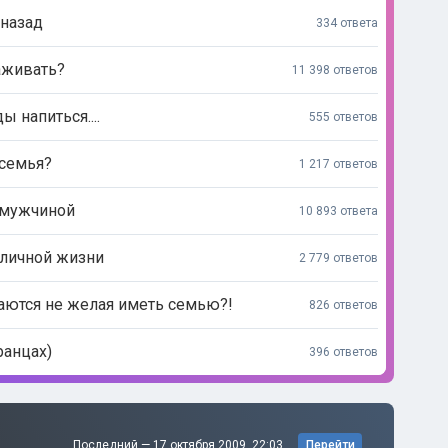
 назад
334 ответа
аживать?
11 398 ответов
 напиться....
555 ответов
 семья?
1 217 ответов
 мужчиной
10 893 ответа
 личной жизни
2 779 ответов
аются не желая иметь семью?!
826 ответов
ранцах)
396 ответов
Последний —
17 октября 2009, 22:03
Перейти