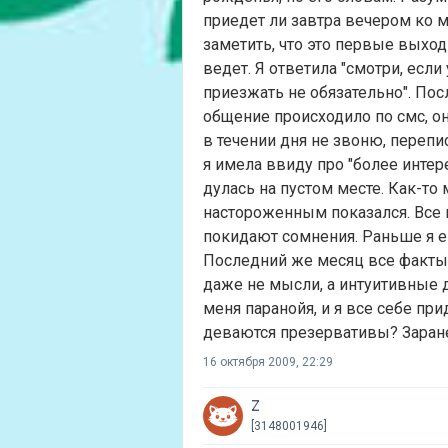
приедет ли завтра вечером ко м
заметить, что это первые выход
ведет. Я ответила "смотри, если
приезжать не обязательно". Пос
общение происходило по смс, о
в течении дня не звоню, переп
я имела ввиду про "более интере
дулась на пустом месте. Как-то
настороженным показался. Все в
покидают сомнения. Раньше я е
Последний же месяц все факты
даже не мысли, а интуитивные д
меня паранойя, и я все себе пр
деваются презервативы? Заране
16 октября 2009, 22:29
Z
[3148001946]