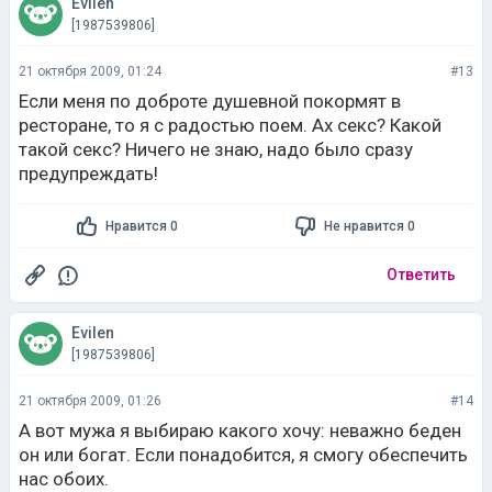
Evilen
[1987539806]
21 октября 2009, 01:24
#13
Если меня по доброте душевной покормят в
ресторане, то я с радостью поем. Ах секс? Какой
такой секс? Ничего не знаю, надо было сразу
предупреждать!
Нравится 0
Не нравится 0
Ответить
Evilen
[1987539806]
21 октября 2009, 01:26
#14
А вот мужа я выбираю какого хочу: неважно беден
он или богат. Если понадобится, я смогу обеспечить
нас обоих.