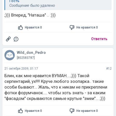
Гость
Сообщение было удалено
;))) Вперед, "Наташа" .. :)))
Нравится 0
Не нравится 0
Ответить
Wild_don_Pedro
[802583787]
21 октября 2009, 01:17
#12
Блин, как мне нравится ВУМАН....;))) Такой
серпентарий, ух!!!! Круче любого зоопарка.. такие
особи бывают... Жаль, что к никам не прикреплени
фотки форумчанок.... чтобы хоть знать - за каким
"фасадом" скрываются самые крутые "змеи"... ;)))
Нравится 0
Не нравится 0