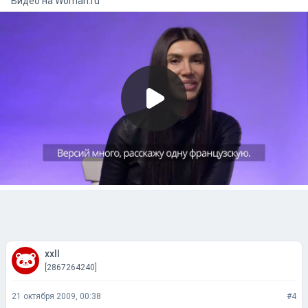
Видео на
woman.ru
xxll
[2867264240]
21 октября 2009, 00:38
#4