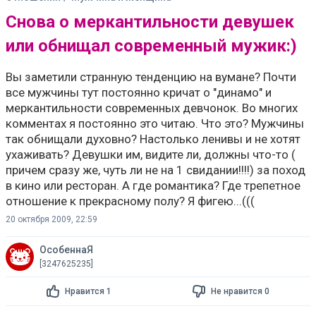
Снова о меркантильности девушек
или обнищал современный мужик:)
Вы заметили странную тенденцию на вумане? Почти
все мужчины тут постоянно кричат о "динамо" и
меркантильности современных девчонок. Во многих
комментах я постоянно это читаю. Что это? Мужчины
так обнищали духовно? Настолько ленивы и не хотят
ухаживать? Девушки им, видите ли, должны что-то (
причем сразу же, чуть ли не на 1 свидании!!!!) за поход
в кино или ресторан. А где романтика? Где трепетное
отношение к прекрасному полу? Я фигею...(((
20 октября 2009, 22:59
ОсобеннаЯ
[3247625235]
Нравится 1
Не нравится 0