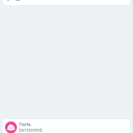
Гость
[3673203993]