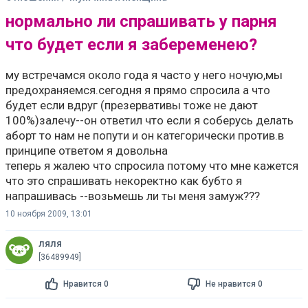
нормально ли спрашивать у парня
что будет если я забеременею?
му встречамся около года я часто у него ночую,мы
предохраняемся.сегодня я прямо спросила а что
будет если вдруг (презервативы тоже не дают
100%)залечу--он ответил что если я соберусь делать
аборт то нам не попути и он категорически против.в
принципе ответом я довольна
теперь я жалею что спросила потому что мне кажется
что это спрашивать некоректно как бубто я
напрашивась --возьмешь ли ты меня замуж???
10 ноября 2009, 13:01
ляля
[36489949]
Нравится 0
Не нравится 0