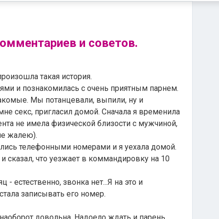
омментариев и советов.
произошла такая история.
ьями и познакомилась с очень приятным парнем.
акомые. Мы потанцевали, выпили, ну и
мне секс, пригласил домой. Сначала я временила
мента не имела физической близости с мужчиной,
не жалею).
лись телефонными номерами и я уехала домой.
 и сказал, что уезжает в коммандировку на 10
 - естественно, звонка нет...Я на это и
стала записывать его номер.
 наоборот довольна. Надоело ждать и парень