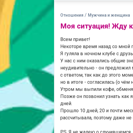
/
Отношения
Мужчина и женщина
Моя ситуация! Жду к
Всем привет!
Некоторе время назад со мной 
Я гуляла в ночном клубе с друз
У нас с ним оказались общие зн
неудивительно - он предложил 
с ответом, так как до этого мо
но в итоге - согласилась (о чём 
Утром мы выпили кофе, обменя
Позже он позвонил узнать как я
дней.
Прошло 10 дней, 20 и почти месяц
рассчитывала, поэтому даже не 
P.S. Я не жалею о случившемся,