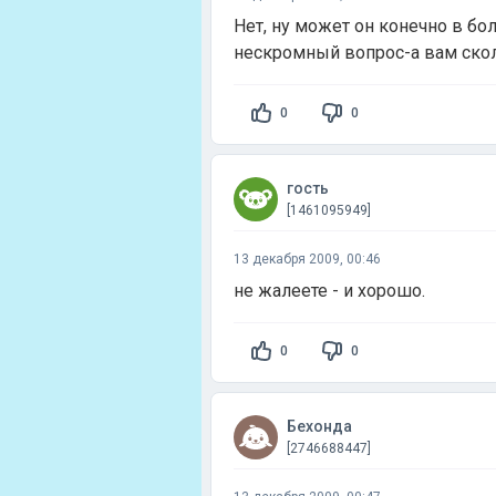
Нет, ну может он конечно в бо
нескромный вопрос-а вам ско
0
0
гость
[1461095949]
13 декабря 2009, 00:46
не жалеете - и хорошо.
0
0
Бехонда
[2746688447]