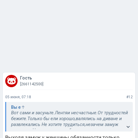
Гость
[2661142500]
05 июня, 07:18
#12
Вы е
Вот сами и засуньте.Лентяи несчастные.От трудностей
бежите.Только бы ели хорошо,валялись на диване и
развлекались Не хотите трудиться,незачем замуж
выходить.Не можете даже борщ мужу
сварить,котлеты пожарить,в огороде помочь.Сидите
Выходя замуж у женщины обязанности только