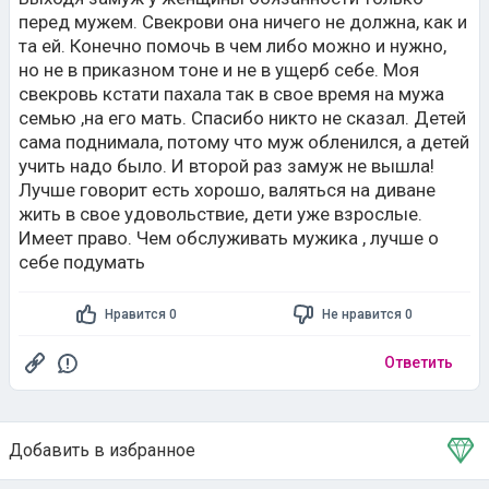
одни,не будет ни свекрови,ни мужа.И заданий
перед мужем. Свекрови она ничего не должна, как и
тоже.Лодыряки!
та ей. Конечно помочь в чем либо можно и нужно,
но не в приказном тоне и не в ущерб себе. Моя
свекровь кстати пахала так в свое время на мужа
семью ,на его мать. Спасибо никто не сказал. Детей
сама поднимала, потому что муж обленился, а детей
учить надо было. И второй раз замуж не вышла!
Лучше говорит есть хорошо, валяться на диване
жить в свое удовольствие, дети уже взрослые.
Имеет право. Чем обслуживать мужика , лучше о
себе подумать
Нравится 0
Не нравится 0
Ответить
Добавить в избранное
Тема в избранном