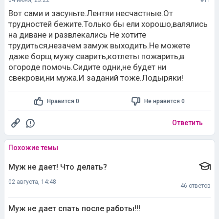
04 июня, 23:22
#11
Вот сами и засуньте.Лентяи несчастные.От
трудностей бежите.Только бы ели хорошо,валялись
на диване и развлекались Не хотите
трудиться,незачем замуж выходить.Не можете
даже борщ мужу сварить,котлеты пожарить,в
огороде помочь.Сидите одни,не будет ни
свекрови,ни мужа.И заданий тоже.Лодыряки!
Нравится 0
Не нравится 0
Ответить
Похожие темы
Муж не дает! Что делать?
02 августа, 14:48
46 ответов
Муж не дает спать после работы!!!