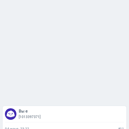
Вы е
[1013397371]