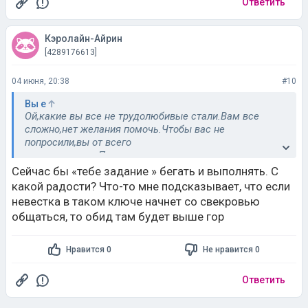
Ответить
Кэролайн-Айрин
[4289176613]
04 июня, 20:38
#10
Вы е
Ой,какие вы все не трудолюбивые стали.Вам все
сложно,нет желания помочь.Чтобы вас не
попросили,вы от всего
отказываетесь.Подумаешь,попросили вас помочь на
даче,или мужа проконтроливать ,чтобы тот помог
Сейчас бы «тебе задание » бегать и выполнять. С
матери,так какая неразрешимая задача!Сами лентяи
какой радости? Что-то мне подсказывает, что если
и таких вот детей имеете,н сего с них
невестка в таком ключе начнет со свекровью
несправляетп,они лодырями растут.Как вы всего
общаться, то обид там будет выше гор
боитесь,как вам все сложно,трудно,!Не опозорились
бы лучше!
Нравится 0
Не нравится 0
Ответить