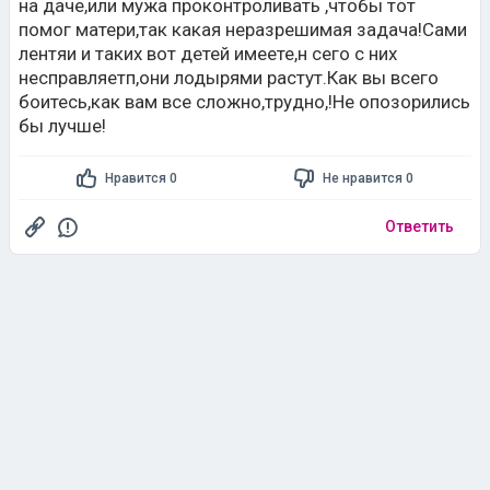
на даче,или мужа проконтроливать ,чтобы тот
помог матери,так какая неразрешимая задача!Сами
лентяи и таких вот детей имеете,н сего с них
несправляетп,они лодырями растут.Как вы всего
боитесь,как вам все сложно,трудно,!Не опозорились
бы лучше!
Нравится 0
Не нравится 0
Ответить