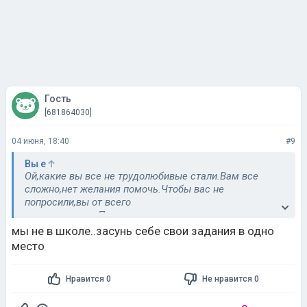
Гость
[681864030]
04 июня, 18:40
#9
Вы е
Ой,какие вы все не трудолюбивые стали.Вам все
сложно,нет желания помочь.Чтобы вас не
попросили,вы от всего
отказываетесь.Подумаешь,попросили вас помочь на
даче,или мужа проконтроливать ,чтобы тот помог
мы не в школе..засунь себе свои задания в одно
матери,так какая неразрешимая задача!Сами лентяи
место
и таких вот детей имеете,н сего с них
несправляетп,они лодырями растут.Как вы всего
Нравится 0
Не нравится 0
боитесь,как вам все сложно,трудно,!Не опозорились
бы лучше!