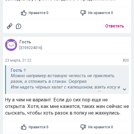
Нравится 0
Не нравится 0
Ответить
Гость
[3709224016]
23 марта, 21:22
#20
Гость
Можно например вставную челюсть не приклеить
разок, а отложить в стакан. Сюрприз.
Или надеть чёрных халат с капюшоном, взять косу и
посреди ночи со скрипом открыть дверь. И долго
стоять в дверном проёме. Если получится накурить
Ну а чем не вариант. Если до сих пор еще не
для тумана - ешё лучше. Ну или хотя-бы дым от
открыта. Хотя, как мне кажется, таких жен сейчас не
пирогов. Заодно просто поедите, зачем этот секс.
сыскать, чтобы хоть разок в попку не жахнулись.
Нравится 0
Не нравится 0