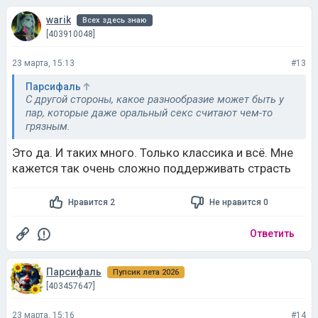
warik
Всех здесь знаю
[403910048]
23 марта, 15:13
#13
Парсифаль
С другой стороны, какое разнообразие может быть у
пар, которые даже оральный секс считают чем-то
грязным.
Это да. И таких много. Только классика и всё. Мне
кажется так очень сложно поддерживать страсть
Нравится 2
Не нравится 0
Ответить
Парсифаль
Пупсик лета 2026
[403457647]
23 марта, 15:16
#14