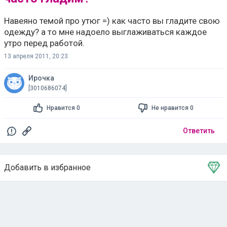
Навеяно темой про утюг =) как часто вы гладите свою
одежду? а то мне надоело выглаживаться каждое
утро перед работой.
13 апреля 2011, 20:23
Ирочка
[3010686074]
Нравится 0
Не нравится 0
Ответить
Добавить в избранное
Тема в избранном