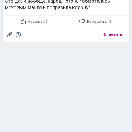
Это да) и вообще, народ - это я. *обмоталась
меховым манто и поправила корону*
Нравится 0
Не нравится 0
Ответить