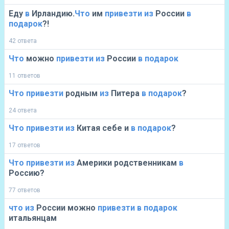
Еду
в
Ирландию.
Что
им
привезти
из
России
в
подарок
?!
42 ответа
Что
можно
привезти
из
России
в
подарок
11 ответов
Что
привезти
родным
из
Питера
в
подарок
?
24 ответа
Что
привезти
из
Китая себе и
в
подарок
?
17 ответов
Что
привезти
из
Америки родственникам
в
Россию?
77 ответов
что
из
России можно
привезти
в
подарок
итальянцам